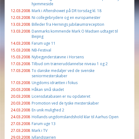
hjemmeside
12.03.2008
Mark i Aftenshowet på DR torsdag kl. 18
12.03.2008
Ni collegebrydere og en europamester
13.03.2008
Billeder fra Hernings jubilæumsreception
13.03.2008
Danmarks kommende Mark O Madsen udtaget til
Beijing
14.03.2008
Farum uge 11
15.03.2008
NB-Festival
15.03.2008
Nybegynderstævne i Horsens
17.03.2008
Tilbud om træneruddannelse niveau 1 og 2
17.03.2008
To danske medaljer ved de svenske
seniormesterskaber
17.03.2008
Ungdoms idrætten i fokus
20.03.2008
Håkan små skadet
20.03.2008
Licensdatabasen er nu opdateret
20.03.2008
Promotion ved de tyske mesterskaber
24.03.2008
En unik mulighed 2
24.03.2008
Hollands ungdomslandshold klar til Aarhus Open
27.03.2008
Farum uge 13
27.03.2008
Mark i TV
29.03.2008
Jyllandsserien