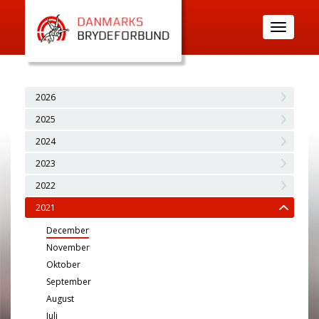
Toggle
navigatio
2026
2025
2024
2023
2022
2021
December
November
Oktober
September
August
Juli