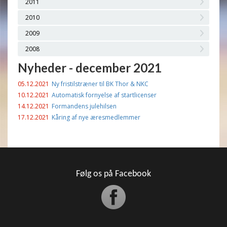
2011
2010
2009
2008
Nyheder - december 2021
05.12.2021
Ny fristilstræner til BK Thor & NKC
10.12.2021
Automatisk fornyelse af startlicenser
14.12.2021
Formandens julehilsen
17.12.2021
Kåring af nye æresmedlemmer
Følg os på Facebook