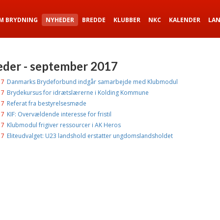
M BRYDNING
NYHEDER
BREDDE
KLUBBER
NKC
KALENDER
LA
der - september 2017
17
Danmarks Brydeforbund indgår samarbejde med Klubmodul
17
Brydekursus for idrætslærerne i Kolding Kommune
17
Referat fra bestyrelsesmøde
17
KIF: Overvældende interesse for fristil
17
Klubmodul frigiver ressourcer i AK Heros
17
Eliteudvalget: U23 landshold erstatter ungdomslandsholdet