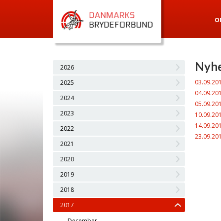
O
Nyhe
2026
03.09.20
2025
04.09.20
2024
05.09.20
2023
10.09.20
14.09.20
2022
23.09.20
2021
2020
2019
2018
2017
December