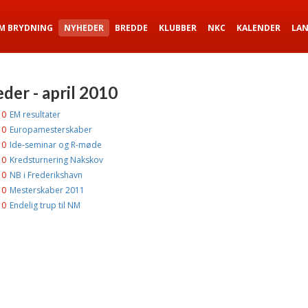
M BRYDNING
NYHEDER
BREDDE
KLUBBER
NKC
KALENDER
LA
der - april 2010
10
EM resultater
10
Europamesterskaber
10
Ide-seminar og R-møde
10
Kredsturnering Nakskov
10
NB i Frederikshavn
10
Mesterskaber 2011
10
Endelig trup til NM