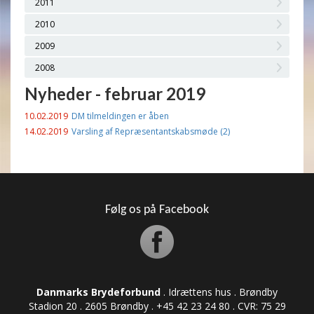
2011
2010
2009
2008
Nyheder - februar 2019
10.02.2019
DM tilmeldingen er åben
14.02.2019
Varsling af Repræsentantskabsmøde (2)
Følg os på Facebook
Danmarks Brydeforbund
. Idrættens hus . Brøndby
Stadion 20 . 2605 Brøndby . +45 42 23 24 80 . CVR: ​​​​​​75 29