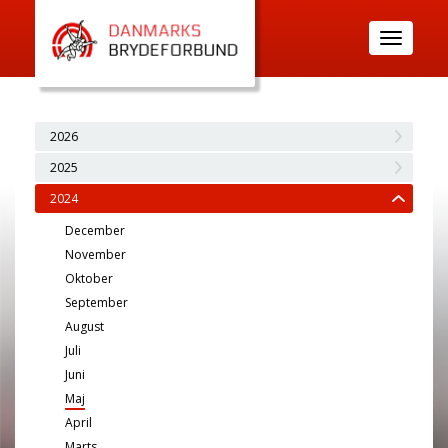
Toggle
navigatio
2026
2025
2024
December
November
Oktober
September
August
Juli
Juni
Maj
April
Marts