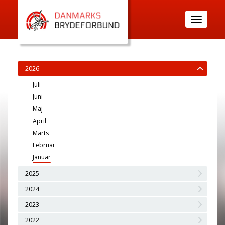
Toggle
navigatio
2026
Juli
Juni
Maj
April
Marts
Februar
Januar
2025
2024
2023
2022