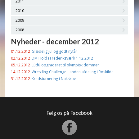
2011
2010
2009
2008
Nyheder - december 2012
01.12.2012
Glædelig jul og godt nytår
02.12.2012
DM Hold i Frederiksværk 1 12 2012
05.12.2012
Lütfü opgraderet til olympisk dommer
14.12.2012
Wrestling Challenge - anden afdeling i Roskilde
31.12.2012
Kredsturnering i Nakskov
Følg os på Facebook