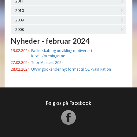
2011
2010
2009
2008
Nyheder - februar 2024
19.02.2024
Fællesskab og udvikling motiverer i
idrætsforeningerne
27.02.2024
Thor Masters 2024
28.02.2024
UWW godkender nyt format til OL kvalifikation
Følg os på Facebook