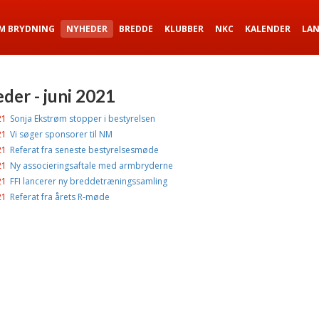
M BRYDNING
NYHEDER
BREDDE
KLUBBER
NKC
KALENDER
LA
der - juni 2021
21
Sonja Ekstrøm stopper i bestyrelsen
21
Vi søger sponsorer til NM
21
Referat fra seneste bestyrelsesmøde
21
Ny associeringsaftale med armbryderne
21
FFI lancerer ny breddetræningssamling
21
Referat fra årets R-møde