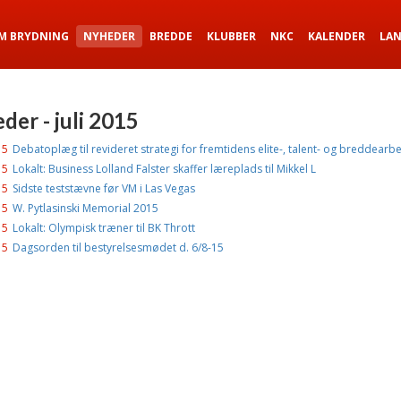
M BRYDNING
NYHEDER
BREDDE
KLUBBER
NKC
KALENDER
LA
der - juli 2015
15
Debatoplæg til revideret strategi for fremtidens elite-, talent- og breddearb
15
Lokalt: Business Lolland Falster skaffer læreplads til Mikkel L
15
Sidste teststævne før VM i Las Vegas
15
W. Pytlasinski Memorial 2015
15
Lokalt: Olympisk træner til BK Thrott
15
Dagsorden til bestyrelsesmødet d. 6/8-15