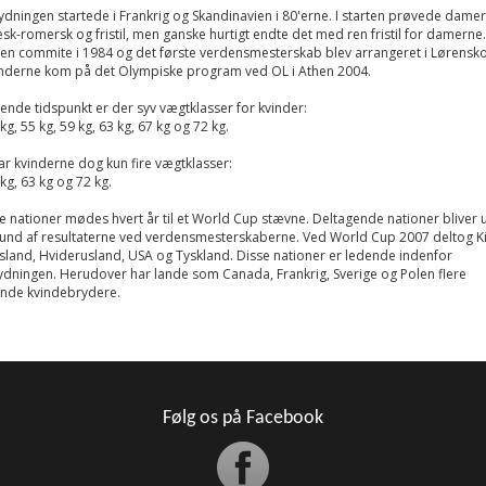
dningen startede i Frankrig og Skandinavien i 80'erne. I starten prøvede dame
k-romersk og fristil, men ganske hurtigt endte det med ren fristil for damerne.
en commite i 1984 og det første verdensmesterskab blev arrangeret i Lørensk
inderne kom på det Olympiske program ved OL i Athen 2004.
nde tidspunkt er der syv vægtklasser for kvinder:
kg, 55 kg, 59 kg, 63 kg, 67 kg og 72 kg.
r kvinderne dog kun fire vægtklasser:
 kg, 63 kg og 72 kg.
 nationer mødes hvert år til et World Cup stævne. Deltagende nationer bliver 
und af resultaterne ved verdensmesterskaberne. Ved World Cup 2007 deltog Ki
sland, Hviderusland, USA og Tyskland. Disse nationer er ledende indenfor
dningen. Herudover har lande som Canada, Frankrig, Sverige og Polen flere
nde kvindebrydere.
Følg os på Facebook