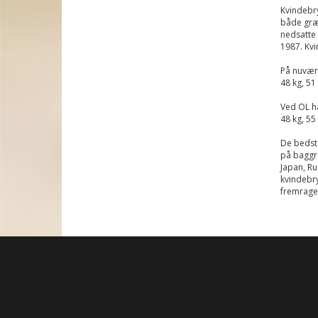
Kvindebry
både græs
nedsatte 
1987. Kv
På nuvære
48 kg, 51 
Ved OL ha
48 kg, 55
De bedste
på baggr
Japan, Ru
kvindebry
fremrage