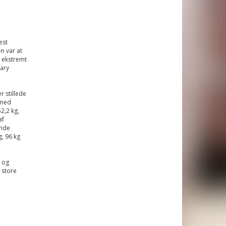
est
n var at
n ekstremt
ary
r stillede
 med
2,2 kg,
af
ende
g, 96 kg
A og
 store