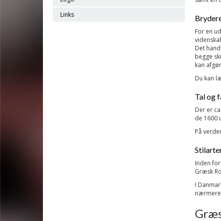
Links
Brydere
For en u
videnska
Det hand
begge sku
kan afgør
Du kan læ
Tal og 
Der er ca
de 1600 u
På verden
Stilarte
Inden for
Græsk Ro
I Danmar
nærmere o
Græs