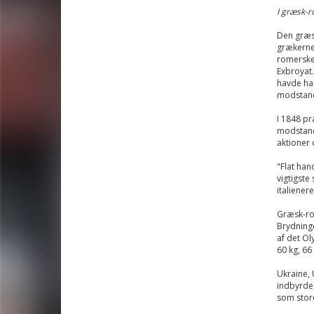
I græsk-r
Den græsk
grækerne 
romerske 
Exbroyat.
havde han
modstande
I 1848 pr
modstande
aktioner 
"Flat han
vigtigst
italienere
Græsk-rom
Brydninge
af det O
60 kg, 66
Ukraine, 
indbyrde
som stor