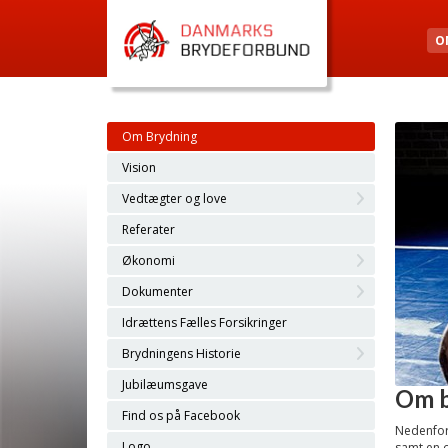
O
Om Brydning
Vision
Vedtægter og love
Referater
Økonomi
Dokumenter
Idrættens Fælles Forsikringer
Brydningens Historie
Jubilæumsgave
Om b
Find os på Facebook
Nedenfor
Logo
samt en 