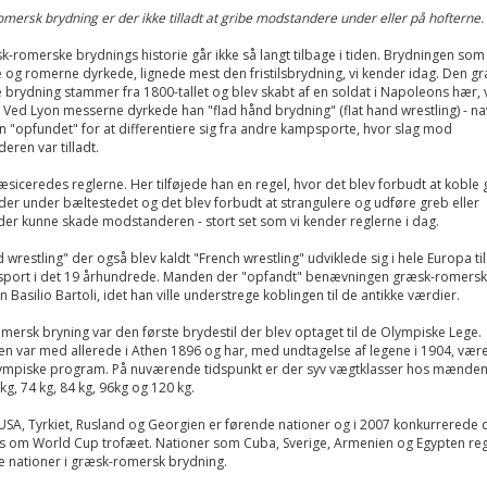
omersk brydning er der ikke tilladt at gribe modstandere under eller på hofterne.
-romerske brydnings historie går ikke så langt tilbage i tiden. Brydningen som
og romerne dyrkede, lignede mest den fristilsbrydning, vi kender idag. Den g
brydning stammer fra 1800-tallet og blev skabt af en soldat i Napoleons hær,
 Ved Lyon messerne dyrkede han "flad hånd brydning" (flat hand wrestling) - na
 "opfundet" for at differentiere sig fra andre kampsporte, hvor slag mod
ren var tilladt.
æsiceredes reglerne. Her tilføjede han en regel, hvor det blev forbudt at koble
r under bæltestedet og det blev forbudt at strangulere og udføre greb eller
der kunne skade modstanderen - stort set som vi kender reglerne i dag.
d wrestling" der også blev kaldt "French wrestling" udviklede sig i hele Europa ti
e sport i det 19 århundrede. Manden der "opfandt" benævningen græsk-romersk
n Basilio Bartoli, idet han ville understrege koblingen til de antikke værdier.
ersk bryning var den første brydestil der blev optaget til de Olympiske Lege.
n var med allerede i Athen 1896 og har, med undtagelse af legene i 1904, være
lympiske program. På nuværende tidspunkt er der syv vægtklasser hos mændene
 kg, 74 kg, 84 kg, 96kg og 120 kg.
USA, Tyrkiet, Rusland og Georgien er førende nationer og i 2007 konkurrerede 
s om World Cup trofæet. Nationer som Cuba, Sverige, Armenien og Egypten re
e nationer i græsk-romersk brydning.