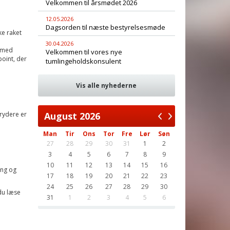
Velkommen til årsmødet 2026
12.05.2026
Dagsorden til næste bestyrelsesmøde
e raket
30.04.2026
 med
Velkommen til vores nye
point, der
tumlingeholdskonsulent
Vis alle nyhederne
rydere er
August
2026
Man
Tir
Ons
Tor
Fre
Lør
Søn
27
28
29
30
31
1
2
3
4
5
6
7
8
9
10
11
12
13
14
15
16
ing og
17
18
19
20
21
22
23
24
25
26
27
28
29
30
du læse
31
1
2
3
4
5
6