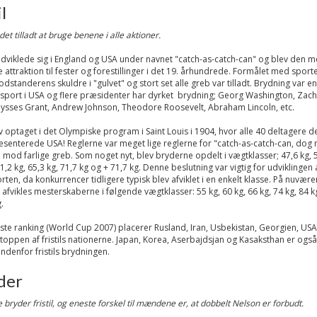
l
er det tilladt at bruge benene i alle aktioner.
 udviklede sig i England og USA under navnet "catch-as-catch-can" og blev den m
attraktion til fester og forestillinger i det 19. århundrede. Formålet med sporte
dstanderens skuldre i "gulvet" og stort set alle greb var tilladt. Brydning var e
sport i USA og flere præsidenter har dyrket brydning; Georg Washington, Zach
lysses Grant, Andrew Johnson, Theodore Roosevelt, Abraham Lincoln, etc.
lev optaget i det Olympiske program i Saint Louis i 1904, hvor alle 40 deltagere de
senterede USA! Reglerne var meget lige reglerne for "catch-as-catch-can, dog
 mod farlige greb. Som noget nyt, blev bryderne opdelt i vægtklasser; 47,6 kg, 5
61,2 kg, 65,3 kg, 71,7 kg og + 71,7 kg. Denne beslutning var vigtig for udviklingen 
ten, da konkurrencer tidligere typisk blev afviklet i en enkelt klasse. På nuvær
 afvikles mesterskaberne i følgende vægtklasser: 55 kg, 60 kg, 66 kg, 74 kg, 84 k
kg.
te ranking (World Cup 2007) placerer Rusland, Iran, Usbekistan, Georgien, US
 toppen af fristils nationerne. Japan, Korea, Aserbajdsjan og Kasaksthan er også
indenfor fristils brydningen.
der
 bryder fristil, og eneste forskel til mændene er, at dobbelt Nelson er forbudt.