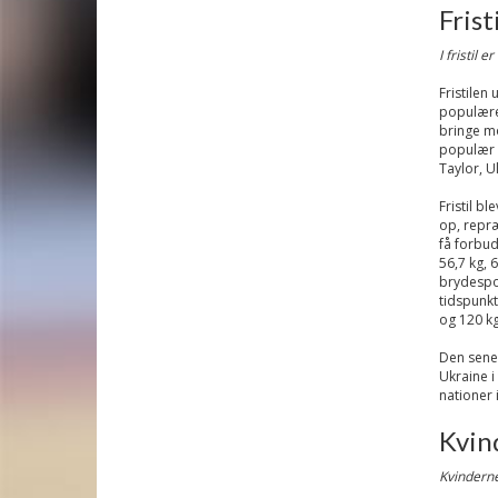
Fristi
I fristil 
Fristilen
populære 
bringe mo
populær 
Taylor, U
Fristil b
op, repræ
få forbud
56,7 kg, 
brydespor
tidspunkt
og 120 
Den senes
Ukraine i
nationer 
Kvin
Kvinderne