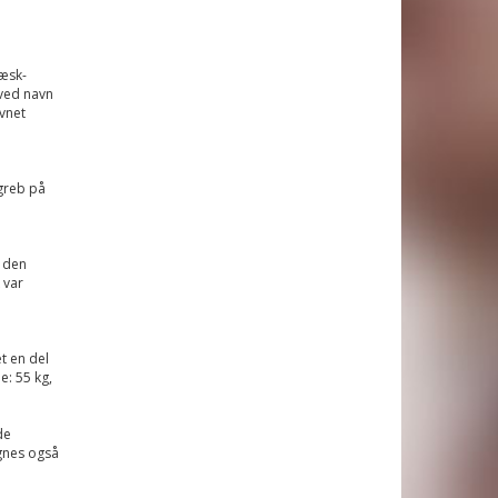
ræsk-
 ved navn
vnet
 greb på
l den
 var
t en del
: 55 kg,
de
gnes også