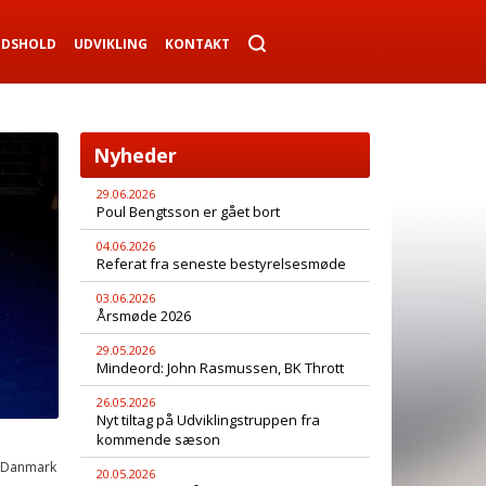
NDSHOLD
UDVIKLING
KONTAKT
Nyheder
29.06.2026
Poul Bengtsson er gået bort
04.06.2026
Referat fra seneste bestyrelsesmøde
03.06.2026
Årsmøde 2026
29.05.2026
Mindeord: John Rasmussen, BK Thrott
26.05.2026
Nyt tiltag på Udviklingstruppen fra
kommende sæson
 Danmark
20.05.2026