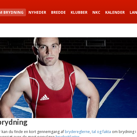
M BRYDNING
NYHEDER
BREDDE
KLUBBER
NKC
KALENDER
LA
rydning
 kan du finde en kort gennemgang af
brydereglerne
,
tal og fakta
om brydning i
oversigt over de mest populære
brydestilarter
.