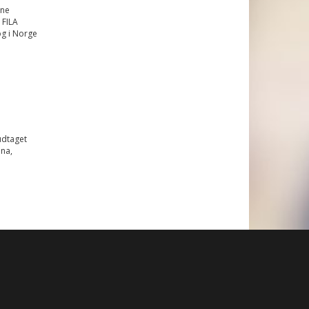
rne
 FILA
og i Norge
udtaget
na,