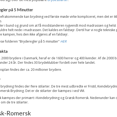
gler på 5 Minutter
defrakommende kan brydning ved første møde virke kompliceret, men det er ikk
b.
ler i bund og grund om at få modstanderen rygvendt mod madrassen og helst
ldre helt nede i madrassen. Det kaldes en faldsejr. Dertil har vi nogle tekniske 
e kampen, hvis den ikke afgøres af en faldsejr.
se folderen "Bryderegler på 5 minutter"
HER
fakta
. 2000 brydere i Danmark, heraf er de 1600 herrer og 400 kvinder. Af de 2000 b
nder 24 år. Der findes 30 brydeklubber fordelt over hele landet.
splan findes der ca. 20 millioner brydere.
r
 brydning findes der flere stilarter. De tre mest udbredte er Fristil, Kvindebrydn
mersk Brydning. Det er de stilarter der kæmpes i ved VM.
k kæmpes der primært i Kvindebrydning og Græsk Romersk. Nedenunder kan 
m de tre stilarter.
k-Romersk