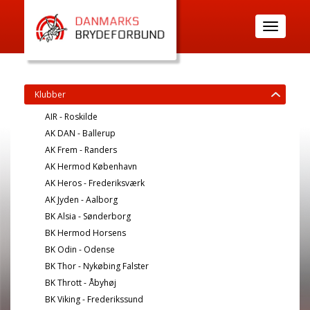
Toggle
navigatio
Klubber
AIR - Roskilde
AK DAN - Ballerup
AK Frem - Randers
AK Hermod København
AK Heros - Frederiksværk
AK Jyden - Aalborg
BK Alsia - Sønderborg
BK Hermod Horsens
BK Odin - Odense
BK Thor - Nykøbing Falster
BK Thrott - Åbyhøj
BK Viking - Frederikssund