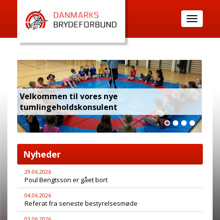
Toggle
navigatio
Velkommen til vores nye
tumlingeholdskonsulent
Tur
Nyheder
29.06.2026
Poul Bengtsson er gået bort
04.06.2026
Referat fra seneste bestyrelsesmøde
03.06.2026