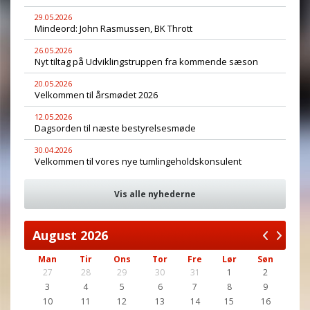
29.05.2026
Mindeord: John Rasmussen, BK Thrott
26.05.2026
Nyt tiltag på Udviklingstruppen fra kommende sæson
20.05.2026
Velkommen til årsmødet 2026
12.05.2026
Dagsorden til næste bestyrelsesmøde
30.04.2026
Velkommen til vores nye tumlingeholdskonsulent
Vis alle nyhederne
August
2026
Man
Tir
Ons
Tor
Fre
Lør
Søn
27
28
29
30
31
1
2
3
4
5
6
7
8
9
10
11
12
13
14
15
16