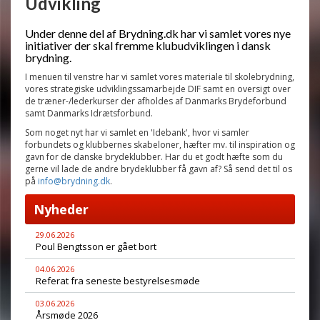
Udvikling
Under denne del af Brydning.dk har vi samlet vores nye
initiativer der skal fremme klubudviklingen i dansk
brydning.
I menuen til venstre har vi samlet vores materiale til skolebrydning,
vores strategiske udviklingssamarbejde DIF samt en oversigt over
de træner-/lederkurser der afholdes af Danmarks Brydeforbund
samt Danmarks Idrætsforbund.
Som noget nyt har vi samlet en 'Idebank', hvor vi samler
forbundets og klubbernes skabeloner, hæfter mv. til inspiration og
gavn for de danske brydeklubber. Har du et godt hæfte som du
gerne vil lade de andre brydeklubber få gavn af? Så send det til os
på
info@brydning.dk
.
Nyheder
29.06.2026
Poul Bengtsson er gået bort
04.06.2026
Referat fra seneste bestyrelsesmøde
03.06.2026
Årsmøde 2026