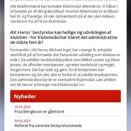
Alle klubformænd kan kontakte Klubmodul allerede nu. Vi håber I
vil benytte jer af det gratis tilbud. Hvorom Klubmodul er et tilbud i
kan til- og fravælge, så vær opmærksom på at
der skal indløses
startlicens fra 2018 via Klubmodul.
AK Heros´ bestyrelse kan hellige sig udviklingen af
klubben - for Klubmodul har klaret det administrative
de sidste fem år!
Formanden i AK Heros, Michael Ingel, har i mange år arbejdet
stenhårdt på at fortsætte den fantastiske udvikling som klubben er
inde i. De udvikler landsholdsbrydere som Mikkel Lassen og Oliver
Jensen, de afholder ministævner, opretter tumlehold og meget,
meget mere.
Det kan lade sig gøre, fordi bestyrelsen kan
koncentrere sig om det, den er bedst til; at udvikle brydesporten.
Den administrative byrde er overladt til Klubmodul. Læs artiklen
om AK Heros' erfaringer med Klubmodul
her
.
Nyheder
29.06.2026
Poul Bengtsson er gået bort
04.06.2026
Referat fra seneste bestyrelsesmøde