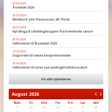
03.06.2026
Årsmøde 2026
29.05.2026
Mindeord: John Rasmussen, BK Thrott
26.05.2026
Nyt tiltag på Udviklingstruppen fra kommende sæson
20.05.2026
Velkommen til årsmødet 2026
12.05.2026
Dagsorden til næste bestyrelsesmøde
30.04.2026
Velkommen til vores nye tumlingeholdskonsulent
Vis alle nyhederne
August
2026
Man
Tir
Ons
Tor
Fre
Lør
Søn
27
28
29
30
31
1
2