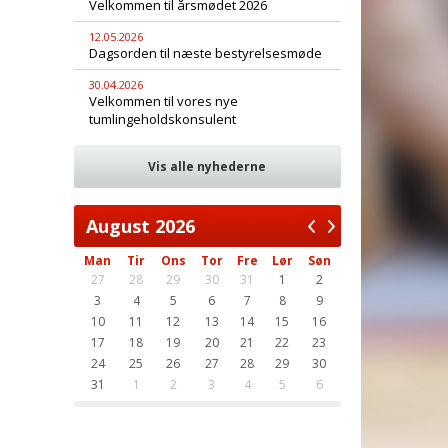
Velkommen til årsmødet 2026
12.05.2026
Dagsorden til næste bestyrelsesmøde
30.04.2026
Velkommen til vores nye
tumlingeholdskonsulent
Vis alle nyhederne
August
2026
Man
Tir
Ons
Tor
Fre
Lør
Søn
27
28
29
30
31
1
2
3
4
5
6
7
8
9
10
11
12
13
14
15
16
17
18
19
20
21
22
23
24
25
26
27
28
29
30
31
1
2
3
4
5
6