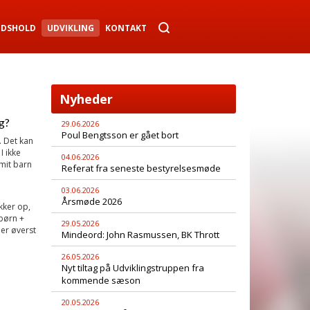
NDSHOLD
UDVIKLING
KONTAKT
Nyheder
g?
29.06.2026
Poul Bengtsson er gået bort
. Det kan
 ikke
04.06.2026
mit barn
Referat fra seneste bestyrelsesmøde
03.06.2026
Årsmøde 2026
kker op,
 børn +
29.05.2026
er øverst
Mindeord: John Rasmussen, BK Thrott
26.05.2026
Nyt tiltag på Udviklingstruppen fra
kommende sæson
20.05.2026