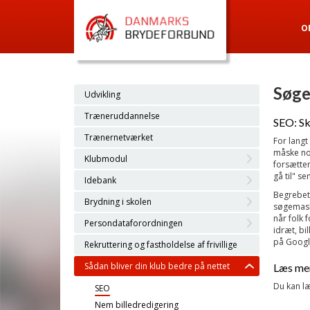
O
Søge
Udvikling
Træneruddannelse
SEO: Sk
Trænernetværket
For langt
måske no
Klubmodul
forsætter
gå til" s
Idebank
Begrebet 
Brydning i skolen
søgemaski
når folk 
Persondataforordningen
idræt, bi
på Goog
Rekruttering og fastholdelse af frivillige
Sådan bliver din klub bedre på nettet
Læs me
Du kan l
SEO
Nem billedredigering