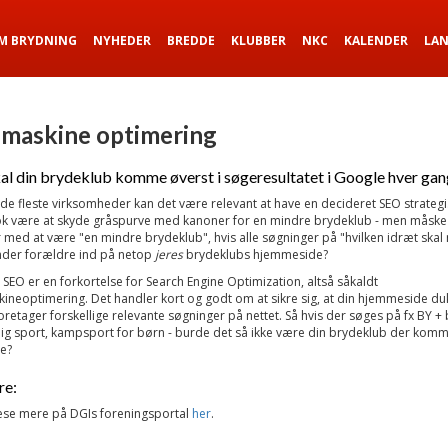
M BRYDNING
NYHEDER
BREDDE
KLUBBER
NKC
KALENDER
LA
maskine optimering
al din brydeklub komme øverst i søgeresultatet i Google hver gan
 de fleste virksomheder kan det være relevant at have en decideret SEO strategi
k være at skyde gråspurve med kanoner for en mindre brydeklub - men måske I
 med at være "en mindre brydeklub", hvis alle søgninger på "hvilken idræt skal 
ender forældre ind på netop
jeres
brydeklubs hjemmeside?
SEO er en forkortelse for Search Engine Optimization, altså såkaldt
neoptimering. Det handler kort og godt om at sikre sig, at din hjemmeside du
foretager forskellige relevante søgninger på nettet. Så hvis der søges på fx BY +
llig sport, kampsport for børn - burde det så ikke være din brydeklub der komm
le?
re:
æse mere på DGIs foreningsportal
her
.