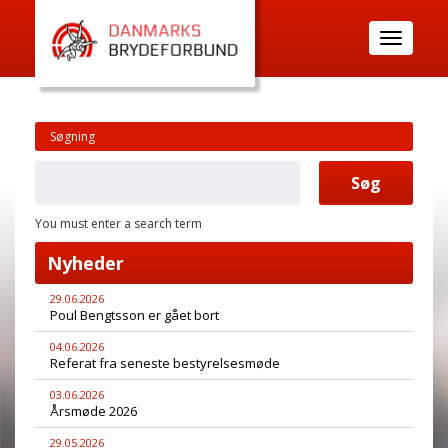
Toggle
navigatio
Søgning
You must enter a search term
Nyheder
29.06.2026
Poul Bengtsson er gået bort
04.06.2026
Referat fra seneste bestyrelsesmøde
03.06.2026
Årsmøde 2026
29.05.2026