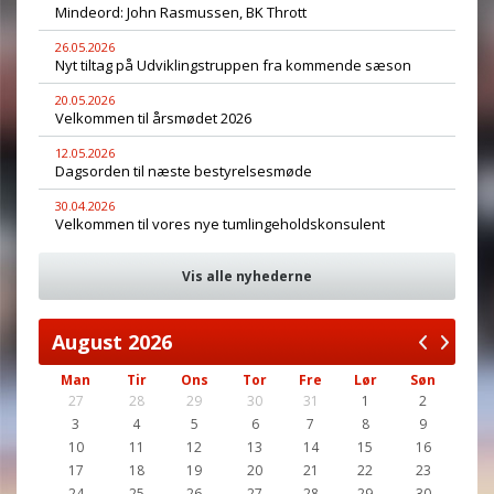
Mindeord: John Rasmussen, BK Thrott
26.05.2026
Nyt tiltag på Udviklingstruppen fra kommende sæson
20.05.2026
Velkommen til årsmødet 2026
12.05.2026
Dagsorden til næste bestyrelsesmøde
30.04.2026
Velkommen til vores nye tumlingeholdskonsulent
Vis alle nyhederne
August
2026
Man
Tir
Ons
Tor
Fre
Lør
Søn
27
28
29
30
31
1
2
3
4
5
6
7
8
9
10
11
12
13
14
15
16
17
18
19
20
21
22
23
24
25
26
27
28
29
30