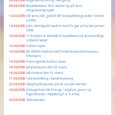
09.04.2008
Begynderturnering i Slangerup
09.04.2008
Brydeklubben Thor starter op på stort
integrationsprojekt
14.04.2008
DIF æres nål i guld til KIF brydeafdelings leder Torben
Lindby
14.04.2008
John Lillenskjold hædret med Du gør en forskel prisen
2008
16.04.2008
17 brydere er tilmeldt til brydelinien på Sportscollege
Lolland-Falster
16.04.2008
Aarhus Open
16.04.2008
BK VIKING hædret med Frederikssund kommunes
Fritidspris
16.04.2008
Fremragende Aarhus Open
16.04.2008
Jyllandsserien den 29. marts
16.04.2008
NB-Festival den 15. marts
17.04.2008
Talentudvikling i dansk brydning
22.04.2008
Sælg brydesporten på de sociale værdier
24.04.2008
Deltagerliste DM Drenge, Ungdom, Junior og
Piger/Kvinder i Nykøbing F d. 3-4 maj
28.04.2008
Sekretariatet