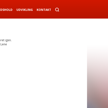
NDSHOLD
UDVIKLING
KONTAKT
ret igen.
m Lene