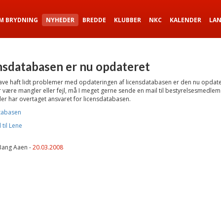
M BRYDNING
NYHEDER
BREDDE
KLUBBER
NKC
KALENDER
LA
nsdatabasen er nu opdateret
have haft lidt problemer med opdateringen af licensdatabasen er den nu opdate
r være mangler eller fejl, må I meget gerne sende en mail til bestyrelsesmedle
er har overtaget ansvaret for licensdatabasen.
tabasen
 til Lene
Bang Aaen -
20.03.2008