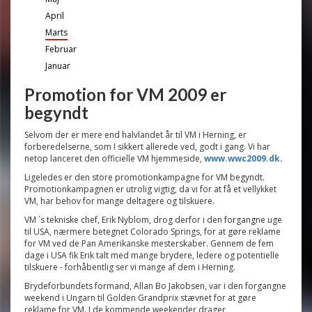
April
Marts
Februar
Januar
Promotion for VM 2009 er
begyndt
Selvom der er mere end halvlandet år til VM i Herning, er
forberedelserne, som I sikkert allerede ved, godt i gang. Vi har
netop lanceret den officielle VM hjemmeside,
www.wwc2009.dk
.
Ligeledes er den store promotionkampagne for VM begyndt.
Promotionkampagnen er utrolig vigtig, da vi for at få et vellykket
VM, har behov for mange deltagere og tilskuere.
VM ´s tekniske chef, Erik Nyblom, drog derfor i den forgangne uge
til USA, nærmere betegnet Colorado Springs, for at gøre reklame
for VM ved de Pan Amerikanske mesterskaber. Gennem de fem
dage i USA fik Erik talt med mange brydere, ledere og potentielle
tilskuere - forhåbentlig ser vi mange af dem i Herning.
Brydeforbundets formand, Allan Bo Jakobsen, var i den forgangne
weekend i Ungarn til Golden Grandprix stævnet for at gøre
reklame for VM. I de kommende weekender drager