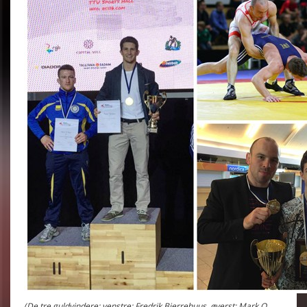
(De tre guldvindere: venstre: Fredrik Bjerrehuus, øverst: Mark O.,