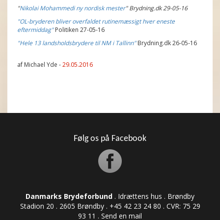
"
Nikolai Mohammedi ny nordisk mester
" Brydning.dk 29-05-16
"OL-bryderen bliver overfaldet rutinemæssigt hver eneste
eftermiddag"
Politiken 27-05-16
"Hele 13 landsholdsbrydere til NM i Tallinn"
Brydning.dk 26-05-16
af Michael Yde -
29.05.2016
Følg os på Facebook
Danmarks Brydeforbund
. Idrættens hus . Brøndby
Stadion 20 . 2605 Brøndby . +45 42 23 24 80 . CVR: ​​​​​​75 29
93 11 .
Send en mail