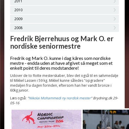
2011
2010
2009
2008
Fredrik Bjerrehuus og Mark O. er
nordiske seniormestre
Fredrik og Mark O. kunne i dag kåres som nordiske
mestre - endda uden at have afgivet så meget som et
enkelt point til deres modstandere!
Udover de to flotte mesterskaber, blev det også til en sølvmedalje
til Mikkel Lassen i 59 kg. Mikkel kunne således "opgradere"
medaljen fra dagen forinden, eftersom han her vandt bronze i
60kg junior.
Læs også:
"
Nikolai Mohammedi ny nordisk mester
" Brydning.dk 29-
05-16