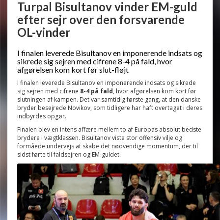
Turpal Bisultanov vinder EM-guld
efter sejr over den forsvarende
OL-vinder
I finalen leverede Bisultanov en imponerende indsats og
sikrede sig sejren med cifrene 8-4 på fald, hvor
afgørelsen kom kort før slut-fløjt
I finalen leverede Bisultanov en imponerende indsats og sikrede
sig sejren med cifrene
8-4 på fald
, hvor afgørelsen kom kort før
slutningen af kampen. Det var samtidig første gang, at den danske
bryder besejrede Novikov, som tidligere har haft overtaget i deres
indbyrdes opgør.
Finalen blev en intens affære mellem to af Europas absolut bedste
brydere i vægtklassen. Bisultanov viste stor offensiv vilje og
formåede undervejs at skabe det nødvendige momentum, der til
sidst førte til faldsejren og EM-guldet.