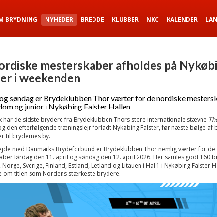
M BRYDNING
NYHEDER
BREDDE
KLUBBER
NKC
KALENDER
LA
ordiske mesterskaber afholdes på Nykøb
ter i weekenden
og søndag er Brydeklubben Thor værter for de nordiske mesters
dom og junior i Nykøbing Falster Hallen.
 har de sidste brydere fra Brydeklubben Thors store internationale stævne
Th
g den efterfølgende træningslejr forladt Nykøbing Falster, før næste bølge af 
 til brydernes by.
ejde med Danmarks Brydeforbund er Brydeklubben Thor nemlig værter for de 
ber lørdag den 11. april og søndag den 12. april 2026. Her samles godt 160 b
Norge, Sverige, Finland, Estland, Letland og Litauen i Hal 1 i Nykøbing Falster H
 om titlen som Nordens stærkeste brydere.