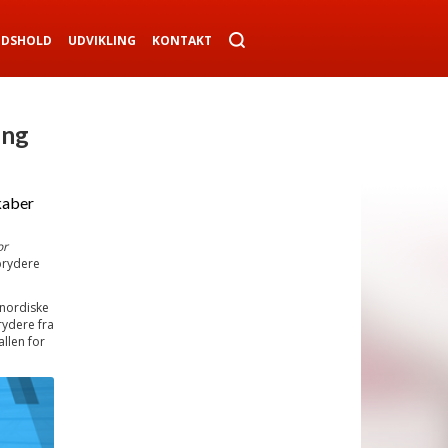
NDSHOLD
UDVIKLING
KONTAKT
ing
kaber
or
brydere
nordiske
rydere fra
allen for