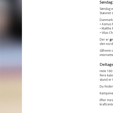
Søndag:
Søndag er
Stævnet s
Danmark s
• Asmus 
• Malthe 
• Vilas C
Der er
gr
den nord
Såfremt d
internett
Deltage
Hele 160 
flere kat
stund er 
Du finder
Kampene k
Efter mes
kraftcente