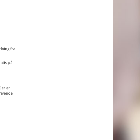
dning fra
atis på
Der er
krivende