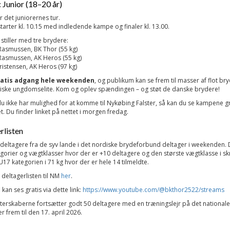
 Junior (18–20 år)
 det juniorernes tur.
tarter kl. 10.15 med indledende kampe og finaler kl. 13.00.
tiller med tre brydere:
Rasmussen, BK Thor (55 kg)
Rasmussen, AK Heros (55 kg)
hristensen, AK Heros (97 kg)
atis adgang hele weekenden
, og publikum kan se frem til masser af flot bry
iske ungdomselite. Kom og oplev spændingen – og støt de danske brydere!
u ikke har mulighed for at komme til Nykøbing Falster, så kan du se kampene gr
et. Du finder linket på nettet i morgen fredag.
rlisten
deltagere fra de syv lande i det nordiske brydeforbund deltager i weekenden. 
egorier og vægtklasser hvor der er +10 deltagere og den største vægtklasse i s
U17 kategorien i 71 kg hvor der er hele 14 tilmeldte.
 deltagerlisten til NM
her
.
an ses gratis via dette link:
https://www.youtube.com/@bkthor2522/streams
terskaberne fortsætter godt 50 deltagere med en træningslejr på det nationale
r frem til den 17. april 2026.