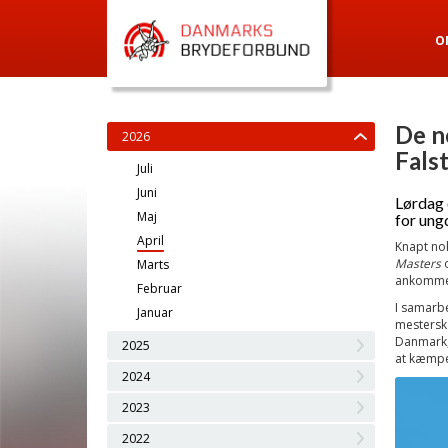
O
De n
2026
Fals
Juli
Juni
Lørdag 
Maj
for ung
April
Knapt nok
Masters
o
Marts
ankommer
Februar
I samarb
Januar
mesterska
Danmark, 
2025
at kæmpe
2024
2023
2022