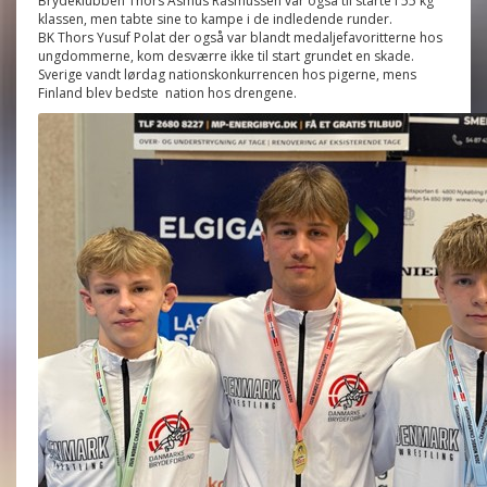
Brydeklubben Thors Asmus Rasmussen var også til starte i 55 kg
klassen, men tabte sine to kampe i de indledende runder.
BK Thors Yusuf Polat der også var blandt medaljefavoritterne hos
ungdommerne, kom desværre ikke til start grundet en skade.
Sverige vandt lørdag nationskonkurrencen hos pigerne, mens
Finland blev bedste nation hos drengene.