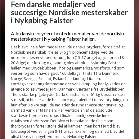
Fem danske medaljer ved
succesrige Nordiske mesterskaber
i Nykøbing Falster
Alle danske brydere hentede medaljer ved de nordiske
mesterskaber i Nykøbing Falster hallen.
Det blev til hele fem medaljer til de danske brydere, fordelt på et
Nordisk mesterskab, tre sølv- og 1 broncemedalje, ved de
nordiske mesterskaber for ungdom (15-17 årige) og juniorer (18-
20 årige) der lørdag og søndag blev afholdt i Nykøbing Falster
hallen med Brydeklubben Thor og Danmarks Brydeforbund som
værter, og som havde godt 160 deltager til start fra Danmark,
Norge, Sverige, Finland, Estland, Letland og Litauen.
Lørdag var det ungdommerne der var i kamp, og her lykkedes det
at vinde to sølvmedaljer til Danmark. Værterne fra Brydeklubben
Thors stærke pigebryder Carla Christiansen i 61 kg klassen viste i
stor stil, at hun er at de helt store pigetalenter i dansk brydning, da
hun efter 3 sikre sejr i de indledende runder viste stor styrke, og
dermed var klar til finalen. Her ventede en af de absolutte
stærkeste bryder i europas i finalen nemlig svenske Inez
Ariaksinen Andersson Det blev et hæsblæsende finale som
thorbryderen førte i store del af kampen, men kort før tid blev
faldbsejret ved stillingen 8-11 til svenskeren, og dermed blev det
altså til sølv til pigebryderen fra Nykøbing Falster.