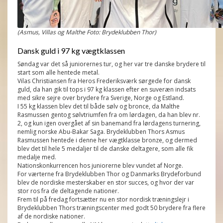
(Asmus, Villas og Malthe Foto: Brydeklubben Thor)
Dansk guld i 97 kg vægtklassen
Søndag var det så juniorernes tur, og her var tre danske brydere til
start som alle hentede metal.
Vilas Christiansen fra Heros Frederiksværk sørgede for dansk
guld, da han gik til tops i 97 kg klassen efter en suveræn indsats
med sikre sejre over brydere fra Sverige, Norge og Estland.
I 55 kg klassen blev det til både sølv og bronce, da Malthe
Rasmussen gentog sølvtriumfen fra om lørdagen, da han blev nr.
2, og kun igen overgået af sin banemand fra lørdagens turnering,
nemlig norske Abu-Bakar Saga. Brydeklubben Thors Asmus
Rasmussen hentede i denne her vægtklasse bronze, og dermed
blev det til hele 5 medaljer til de danske deltagere, som alle fik
medalje med.
Nationskonkurrencen hos juniorerne blev vundet af Norge.
For værterne fra Brydeklubben Thor og Danmarks Brydeforbund
blev de nordiske mesterskaber en stor succes, og hvor der var
stor ros fra de deltagende nationer.
Frem til på fredag fortsætter nu en stor nordisk træningslejr i
Brydeklubben Thors træningscenter med godt 50 brydere fra flere
af de nordiske nationer.