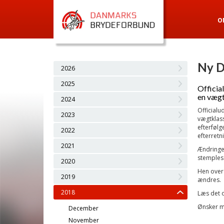
O
Ny D
2026
2025
Officia
en vægt
2024
Officialu
2023
vægtklass
efterfølg
2022
efterretn
2021
Ændringen
stemples 
2020
Hen over 
2019
ændres.
2018
Læs det 
Ønsker m
December
November