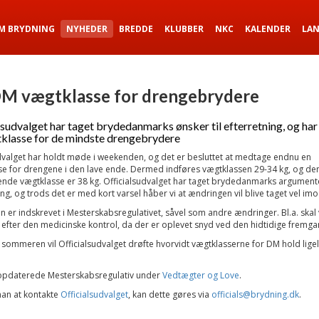
M BRYDNING
NYHEDER
BREDDE
KLUBBER
NKC
KALENDER
LA
M vægtklasse for drengebrydere
lsudvalget har taget brydedanmarks ønsker til efterretning, og har 
klasse for de mindste drengebrydere
dvalget har holdt møde i weekenden, og det er besluttet at medtage endnu en
e for drengene i den lave ende. Dermed indføres vægtklassen 29-34 kg, og de
ende vægtklasse er 38 kg. Officialsudvalget har taget brydedanmarks argumenter
ing, og trods det er med kort varsel håber vi at ændringen vil blive taget vel imo
 er indskrevet i Mesterskabsregulativet, såvel som andre ændringer. Bl.a. skal 
efter den medicinske kontrol, da der er oplevet snyd ved den hidtidige frem
sommeren vil Officialsudvalget drøfte hvorvidt vægtklasserne for DM hold lige
opdaterede Mesterskabsregulativ under
Vedtægter og Love
.
an at kontakte
Officialsudvalget
, kan dette gøres via
officials@brydning.dk
.