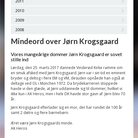
2011
2010
2009
2008
Mindeord over Jørn Krogsgaard
Vores mangeårige dommer Jørn Krogsgaard er sovet
stille ind
Lørdag, den 25. marts 2017 dannede Vinderød Kirke ramme om
en smuk afsked med Jørn Krogsgaard. Jørn var i sin tid en eminent
bryder og deltog i flere EM og VM, desuden opnåede han også at
deltage ved OL i München 1972. Da brydekarrieren stoppede
havde vi den glæde, at Jørn uddannede sig til dommer, hvilket vi
ikke kun i AK Heros, men i hele DK havde stor gavn af. Jørn blev 70
år.
Jørn Krogsgaard efterlader sig en mor, der har rundet de 100 år
samt 2 døtre og flere børnebørn.
Æret være Jørn Krogsgaards minde.
AK Heros