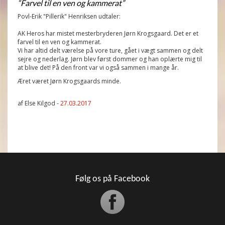
“Farvel til en ven og kammerat”
Povl-Erik "Pillerik" Henriksen udtaler:
AK Heros har mistet mesterbryderen Jørn Krogsgaard. Det er et
farvel til en ven og kammerat.
Vi har altid delt værelse på vore ture, gået i vægt sammen og delt
sejre og nederlag. Jørn blev først dommer og han oplærte mig til
at blive det! På den front var vi også sammen i mange år.
Æret været Jørn Krogsgaards minde.
af Else Kilgod -
27.03.2017
Følg os på Facebook