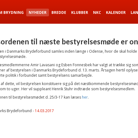
M BRYDNING
NYHEDER
BREDDE
KLUBBER
NKC
KALENDER
LA
ordenen til næste bestyrelsesmøde er on
sen i Danmarks Brydeforbund samles inden længe i Odense, hvor de skal holde 
estyrelsesmøde.
sesmedlemmerne Amir Lavasani og Esben Fonnesbek har valgt at trække sig so
 af bestyrelsen i Danmarks Brydeforbund d. 13. marts. Årsagen hertil oplyse
rte politik i forbundet samt bestyrelsens samarbejde.
et af dette, vil bestyrelsen konstituere sig på det næstkommende bestyrelsesmø
om to uger. Her vil suppleant Henrik Stuhr indtræde som bestyrelsesmedlem.
nen til bestyrelsesmødet d. 25/3-17 kan læses
her
.
rks Brydeforbund -
14.03.2017