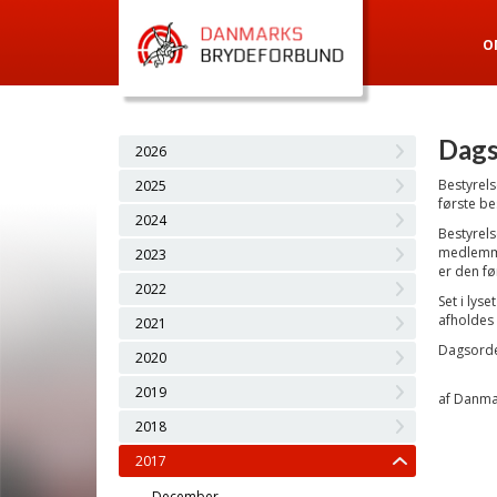
O
Dags
2026
Bestyrel
2025
første b
2024
Bestyrel
medlemmer
2023
er den fø
2022
Set i lys
afholdes 
2021
Dagsorde
2020
2019
af Danma
2018
2017
December