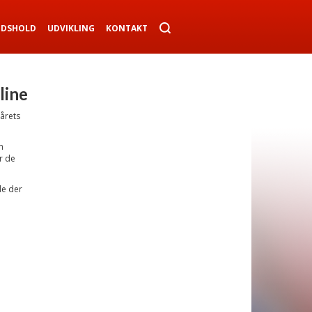
NDSHOLD
UDVIKLING
KONTAKT
line
årets
m
r de
de der