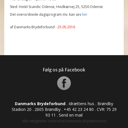
Sted: Hotel Scandic Odense, Hvidkærvej 25, 5250 Odense
Det overordnede dagsprogram mv. kan ses
her
af Danmarks Brydeforbund -
25.05.2016
Følg os på Facebook
Danmarks Brydeforbund
. Idrættens hus . Brøndby
Stadion 20 . 2605 Brøndby . +45 42 23 24 80 . CVR: ​​​​​​75 29
93 11 .
Send en mail
Alle rettigheder reserveret Danmarks Brydeforbund