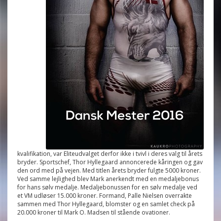
kvalifikation, var Eliteudvalget derfor ikke i tvivl i deres valg til årets
bryder. Sportschef, Thor Hyllegaard annoncerede kåringen og gav
den ord med på vejen. Med titlen årets bryder fulgte 5000 kroner.
Ved samme lejlighed blev Mark anerkendt med en medaljebonus
for hans sølv medalje. Medaljebonussen for en sølv medalje ved
et VM udløser 15.000 kroner. Formand, Palle Nielsen overrakte
sammen med Thor Hyllegaard, blomster og en samlet check på
20.000 kroner til Mark O. Madsen til stående ovationer.