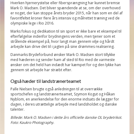
Hverken hjernerystelse eller fibersprængning har kunnet bremse
Mark O. Madsen. Det bliver spændende at se, om der overhoved
er noget, der kan stoppe årets bryder 2015, når han som en del af
favoritfeltet kroner flere års intensiv og målrettet træning ved de
olympiske lege i Rio 2016.
Marks fokus og dedikation til sin sport er ikke bare et eksempel til
efterfølgelse indenfor brydningens verden, men tjener som et
strålende eksempel på, hvor langt man gennem vilje og hårdt
arbejde kan drive det til i jagten på sine drømmes realisering.
Danmarks Brydeforbund ønsker Mark O. Madsen stort tillykke
med hæderen og sender ham af sted til Rio med de varmeste
ønsker om det held han indædt har kæmpet for og den lykke han
gennem sit arbejde har stræbt efter.
Også hæder til landstrænerteamet
Palle Nielsen brugte også anledningen til at overrække
sportschefen og landstrænerteamet, Szymon Kogut og Håkan
Nyblom, en anerkendelse for den enorme indsats de lægger for
dagen, i deres utrættelige arbejde med landsholdet og danske
talenter.
Billede: Mark O. Madsen i dette års officielle danske OL brydetrikot.
Foto: Kaukro Photography.