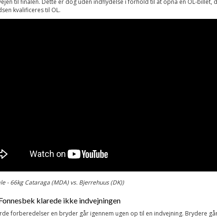
ejen til finalen. Dette er dog uden indflydelse i forhold til at opnå en OL-billet, 
sen kvalificeres til OL.
ale - 66kg Cataraga (MDA) vs. Bjerrehuus (DK))
Fonnesbek klarede ikke indvejningen
rde forberedelser en bryder går igennem ugen op til en indvejning. Brydere går