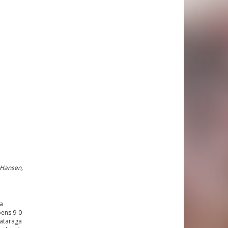
s Hansen,
a
pens 9-0
Cataraga