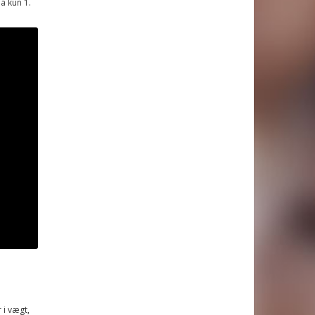
da kun 1.
 i vægt,