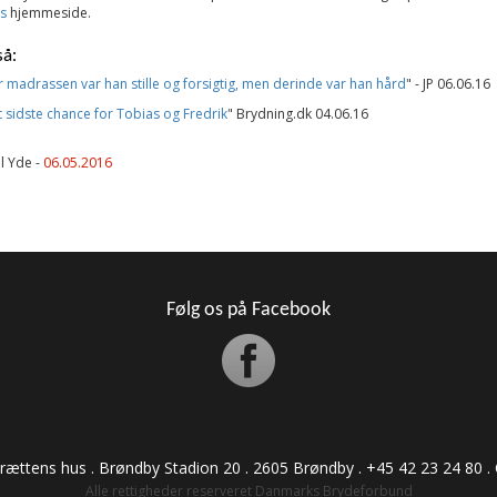
s
hjemmeside.
å:
 madrassen var han stille og forsigtig, men derinde var han hård
" - JP 06.06.16
t sidste chance for Tobias og Fredrik
" Brydning.dk 04.06.16
l Yde -
06.05.2016
Følg os på Facebook
drættens hus . Brøndby Stadion 20 . 2605 Brøndby . +45 42 23 24 80 . CVR:
Alle rettigheder reserveret Danmarks Brydeforbund