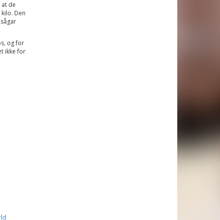
 at de
kilo. Den
 sågar
s, og for
 ikke for
ld