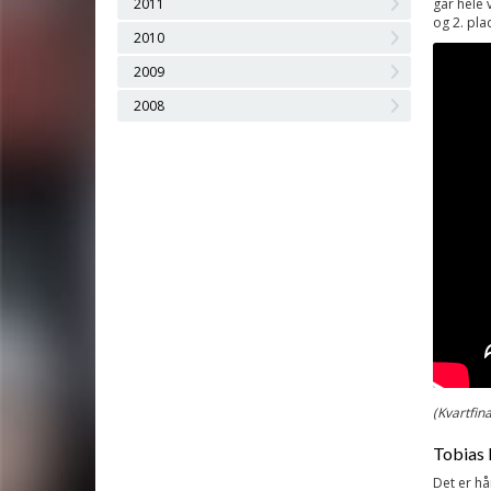
går hele v
2011
og 2. plad
2010
2009
2008
(Kvartfin
Tobias 
Det er hå