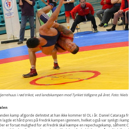
Bjerrehuus i rød trikot, ved landskampen mod Tyrkiet tidligere på året. Foto: Niel
alen
anden kamp afgjorde definitivt at han ikke kommer til OL i år. Daniel Cataraga fr
 lagde et hård pres på Fredrik kampen igennem, hvilket også var synligt i kam
 Der er forsat mulighed for at Fredrik skal kæmpe en repechagekamp, såfremt 