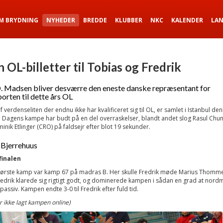
M BRYDNING
NYHEDER
BREDDE
KLUBBER
NKC
KALENDER
LA
 OL-billetter til Tobias og Fredrik
 Madsen bliver desværre den eneste danske repræsentant for
orten til dette års OL
f verdenseliten der endnu ikke har kvalificeret sig til OL, er samlet i Istanbul de
 Dagens kampe har budt på en del overraskelser, blandt andet slog Rasul Chu
inik Etlinger (CRO) på faldsejr efter blot 19 sekunder.
 Bjerrehuus
finalen
 første kamp var kamp 67 på madras B. Her skulle Fredrik møde Marius Thomme
edrik klarede sig rigtigt godt, og dominerede kampen i sådan en grad at nor
passiv. Kampen endte 3-0 til Fredrik efter fuld tid.
ikke lagt kampen online)