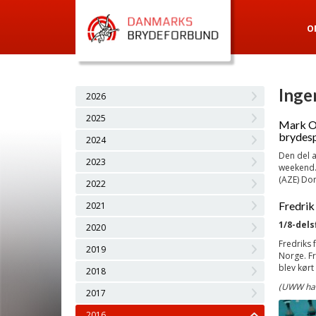
O
Ingen
2026
2025
Mark O.
brydesp
2024
Den del a
2023
weekend.
(AZE) Dom
2022
Fredrik
2021
1/8-dels
2020
Fredriks
2019
Norge. Fr
blev kørt 
2018
(UWW har 
2017
2016