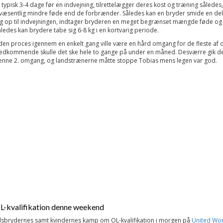
 typisk 3-4 dage før en indvejning, tilrettelægger deres kost og træning således,
væsentlig mindre føde end de forbrænder. Således kan en bryder smide en del 
ag op til indvejningen, indtager bryderen en meget begrænset mængde føde og
ledes kan brydere tabe sig 6-8 kg i en kortvarig periode.
 den proces igennem en enkelt gang ville være en hård omgang for de fleste af o
vedkommende skulle det ske hele to gange på under en måned. Desværre gik det
enne 2. omgang, og landstrænerne måtte stoppe Tobias mens legen var god.
-kvalifikation denne weekend
tilsbrydernes samt kvindernes kamp om OL-kvalifikation i morgen på
United Wor