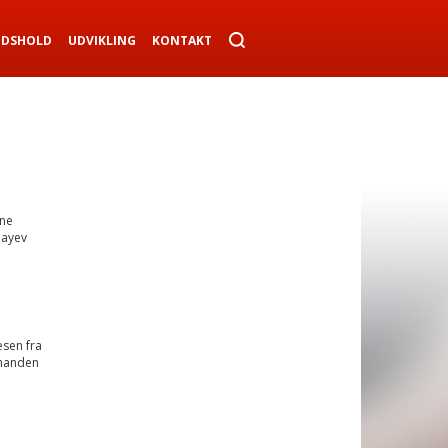
NDSHOLD
UDVIKLING
KONTAKT
nne
nayev
sen fra
dmanden