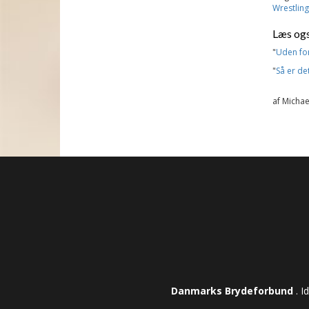
Wrestling
Læs ogs
"
Uden for
"
Så er de
af Michae
Danmarks Brydeforbund
. I