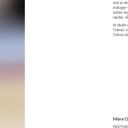
ved at de
indtager 
sidste d
væske. Så
At skulle
Tobias' 
Tobias d
Mere OL
Følg fris