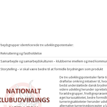
bejdsgrupper identificerede tre udviklingspotentialer:
Rekruttering og fastholdelse
Samarbejde og samarbejdskulturen – klubberne imellem og med kommu
Storytelling – vi skal være bedre til at formidle brydningen som produkt
De tre udviklingspotentialer førte t
drøftelse omkring initiativer til, h
bedst understøttede dansk brydni
videre udvikling herunder oprettels
forældregrupper, frivilligrepræsen
øget kursusaktivitet, bedre formidl
turneringsaktiviteter herunder udvik
alternative turneringskoncepter a l