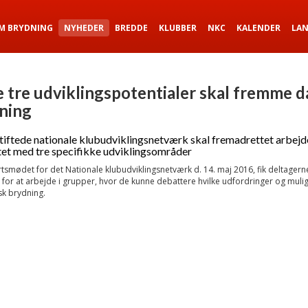
M BRYDNING
NYHEDER
BREDDE
KLUBBER
NKC
KALENDER
LA
e tre udviklingspotentialer skal fremme 
ning
tiftede nationale klubudviklingsnetværk skal fremadrettet arbejd
tet med tre specifikke udviklingsområder
tsmødet for det Nationale klubudviklingsnetværk d. 14. maj 2016, fik deltagern
for at arbejde i grupper, hvor de kunne debattere hvilke udfordringer og muli
sk brydning.