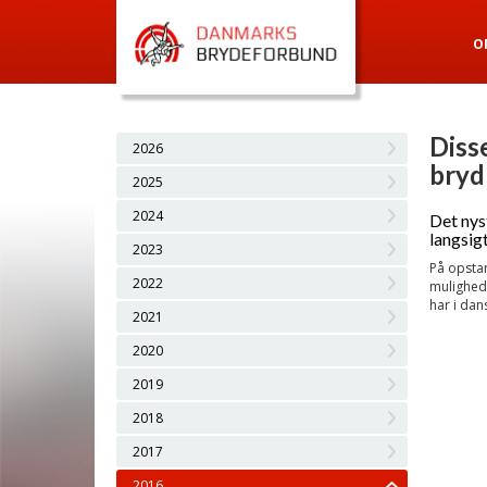
O
Diss
2026
bryd
2025
2024
Det nys
langsig
2023
På opstar
2022
mulighed 
har i dan
2021
2020
2019
2018
2017
2016