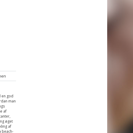
nen
il en god
vordan man
ngs
e af
tanter,
ing øget
ling af
a beach-