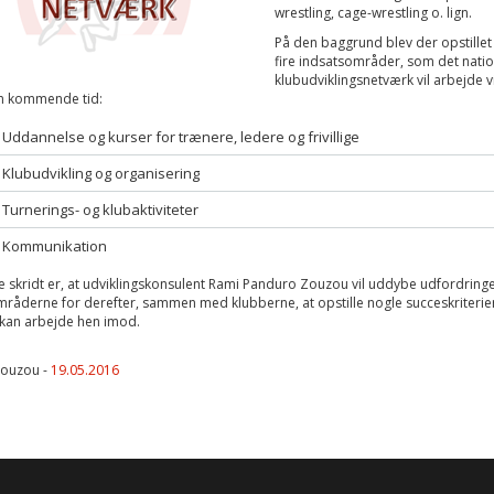
wrestling, cage-wrestling o. lign.
På den baggrund blev der opstillet
fire indsatsområder, som det nati
klubudviklingsnetværk vil arbejde v
n kommende tid:
Uddannelse og kurser for trænere, ledere og frivillige
Klubudvikling og organisering
Turnerings- og klubaktiviteter
Kommunikation
 skridt er, at udviklingskonsulent Rami Panduro Zouzou vil uddybe udfordring
råderne for derefter, sammen med klubberne, at opstille nogle succeskriterier
an arbejde hen imod.
Zouzou -
19.05.2016