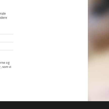
onale
idere
erne og
, som vi