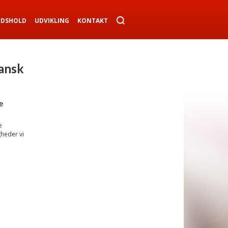
NDSHOLD
UDVIKLING
KONTAKT
dansk
e
e
gheder vi