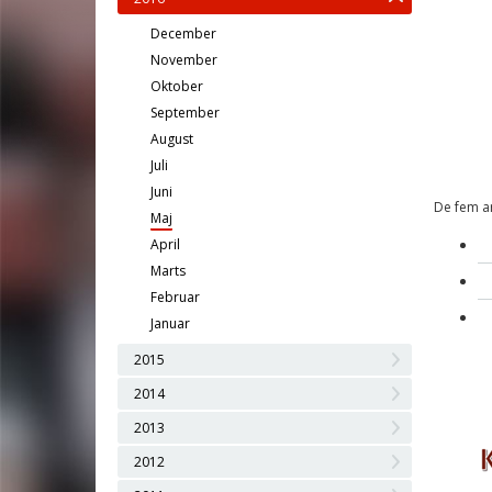
December
November
Oktober
September
August
Juli
Juni
De fem ar
Maj
April
Marts
Februar
Januar
2015
2014
2013
2012