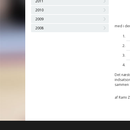
2011
2010
2009
med i de
2008
Det næste
indsatsom
sammen k
af Rami 