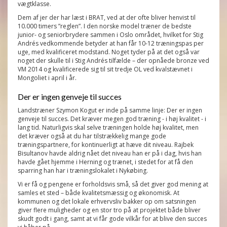
vægtklasse.
Dem af jer der har læst i BRAT, ved at der ofte bliver henvist til
10.000 timers ”reglen”. I den norske model træner de bedste
junior- og seniorbrydere sammen i Oslo området, hvilket for Stig
Andrés vedkommende betyder at han får 10-12 træningspas per
uge, med kvalificeret modstand. Noget tyder på at det også var
noget der skulle til i Stig Andrés tilfælde – der opnåede bronze ved
VM 2014 og kvalificerede sig til sit tredje OL ved kvalstævnet i
Mongoliet i april i år.
Der er ingen genveje til succes
Landstræner Szymon Kogut er inde på samme linje: Der er ingen
genveje til succes. Det kræver megen god træning - i høj kvalitet - i
lang tid. Naturligvis skal selve træningen holde høj kvalitet, men
det kræver også at du har tilstrækkelig mange gode
træningspartnere, for kontinuerligt at hæve dit niveau. Rajbek
Bisultanov havde aldrig nået det niveau han er på i dag, hvis han
havde gået hjemme i Herning og trænet, i stedet for at få den
sparring han har i træningslokalet i Nykøbing.
Vi er få og pengene er forholdsvis små, så det giver god mening at
samles et sted – både kvalitetsmæssig og økonomisk. At
kommunen og det lokale erhvervsliv bakker op om satsningen
giver flere muligheder og en stor tro på at projektet både bliver
skudt godt i gang, samt at vi får gode vilkår for at blive den succes