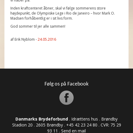
vi håber på.
Inden kraftcenteret åbner, skal vi følge sommerens store
højdepunkt, de Olympiske Lege i Rio de Janeiro – hvor Mark O.
Madsen forhåbentlig er i sit livs form.
God sommer til jer alle sammen!
af Erik Nyblom -
24.05.2016
Følg os på Facebook
Danmarks Brydeforbund
. Idrættens hus . Brøndby
Stadion 20 . 2605 Brøndby . +45 42 23 24 80 . CVR: ​​​​​​75 29
93 11 .
Send en mail