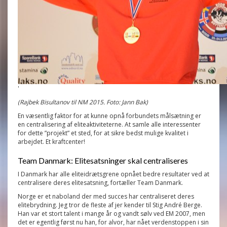
'
(Rajbek Bisultanov til NM 2015. Foto: Jann Bak)
En væsentlig faktor for at kunne opnå forbundets målsætning er
en centralisering af eliteaktiviteterne. At samle alle interessenter
for dette ”projekt” et sted, for at sikre bedst mulige kvalitet i
arbejdet. Et kraftcenter!
Team Danmark: Elitesatsninger skal centraliseres
I Danmark har alle eliteidrætsgrene opnået bedre resultater ved at
centralisere deres elitesatsning, fortæller Team Danmark.
Norge er et naboland der med succes har centraliseret deres
elitebrydning. Jeg tror de fleste af jer kender til Stig André Berge.
Han var et stort talent i mange år og vandt sølv ved EM 2007, men
det er egentlig først nu han, for alvor, har nået verdenstoppen i sin