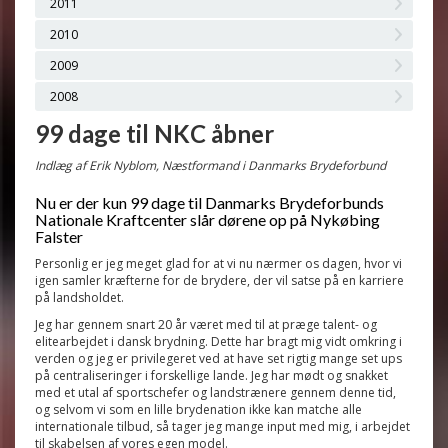
2011
2010
2009
2008
99 dage til NKC åbner
Indlæg af Erik Nyblom, Næstformand i Danmarks Brydeforbund
Nu er der kun 99 dage til Danmarks Brydeforbunds
Nationale Kraftcenter slår dørene op på Nykøbing
Falster
Personlig er jeg meget glad for at vi nu nærmer os dagen, hvor vi
igen samler kræfterne for de brydere, der vil satse på en karriere
på landsholdet.
Jeg har gennem snart 20 år været med til at præge talent- og
elitearbejdet i dansk brydning. Dette har bragt mig vidt omkring i
verden og jeg er privilegeret ved at have set rigtig mange set ups
på centraliseringer i forskellige lande. Jeg har mødt og snakket
med et utal af sportschefer og landstrænere gennem denne tid,
og selvom vi som en lille brydenation ikke kan matche alle
internationale tilbud, så tager jeg mange input med mig, i arbejdet
til skabelsen af vores egen model.