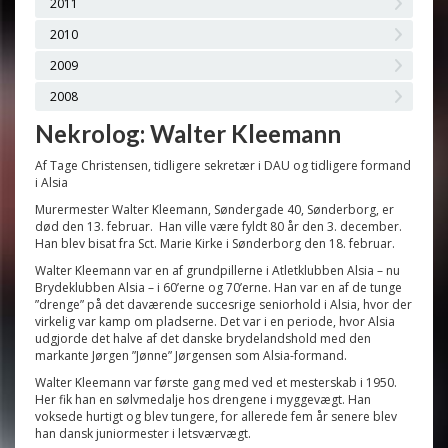
2011
2010
2009
2008
Nekrolog: Walter Kleemann
Af Tage Christensen, tidligere sekretær i DAU og tidligere formand
i Alsia
Murermester Walter Kleemann, Søndergade 40, Sønderborg, er
død den 13. februar. Han ville være fyldt 80 år den 3. december.
Han blev bisat fra Sct. Marie Kirke i Sønderborg den 18. februar.
Walter Kleemann var en af grundpillerne i Atletklubben Alsia – nu
Brydeklubben Alsia – i 60’erne og 70’erne. Han var en af de tunge
”drenge” på det daværende succesrige seniorhold i Alsia, hvor der
virkelig var kamp om pladserne. Det var i en periode, hvor Alsia
udgjorde det halve af det danske brydelandshold med den
markante Jørgen ”Jønne” Jørgensen som Alsia-formand.
Walter Kleemann var første gang med ved et mesterskab i 1950.
Her fik han en sølvmedalje hos drengene i myggevægt. Han
voksede hurtigt og blev tungere, for allerede fem år senere blev
han dansk juniormester i letsværvægt.