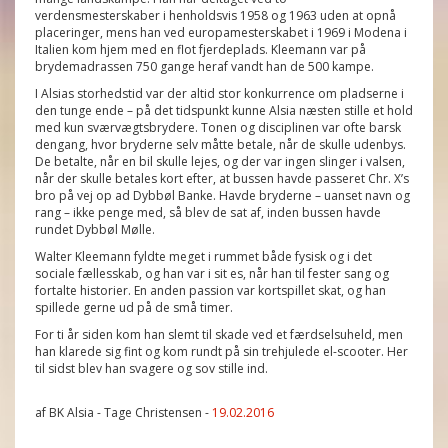
verdensmesterskaber i henholdsvis 1958 og 1963 uden at opnå
placeringer, mens han ved europamesterskabet i 1969 i Modena i
Italien kom hjem med en flot fjerdeplads. Kleemann var på
brydemadrassen 750 gange heraf vandt han de 500 kampe.
I Alsias storhedstid var der altid stor konkurrence om pladserne i
den tunge ende – på det tidspunkt kunne Alsia næsten stille et hold
med kun sværvægtsbrydere. Tonen og disciplinen var ofte barsk
dengang, hvor bryderne selv måtte betale, når de skulle udenbys.
De betalte, når en bil skulle lejes, og der var ingen slinger i valsen,
når der skulle betales kort efter, at bussen havde passeret Chr. X’s
bro på vej op ad Dybbøl Banke. Havde bryderne – uanset navn og
rang – ikke penge med, så blev de sat af, inden bussen havde
rundet Dybbøl Mølle.
Walter Kleemann fyldte meget i rummet både fysisk og i det
sociale fællesskab, og han var i sit es, når han til fester sang og
fortalte historier. En anden passion var kortspillet skat, og han
spillede gerne ud på de små timer.
For ti år siden kom han slemt til skade ved et færdselsuheld, men
han klarede sig fint og kom rundt på sin trehjulede el-scooter. Her
til sidst blev han svagere og sov stille ind.
af BK Alsia - Tage Christensen -
19.02.2016