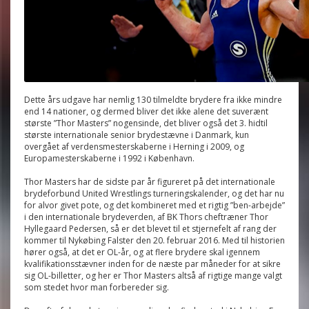
Dette års udgave har nemlig 130 tilmeldte brydere fra ikke mindre
end 14 nationer, og dermed bliver det ikke alene det suverænt
største ”Thor Masters” nogensinde, det bliver også det 3. hidtil
største internationale senior brydestævne i Danmark, kun
overgået af verdensmesterskaberne i Herning i 2009, og
Europamesterskaberne i 1992 i København.
Thor Masters har de sidste par år figureret på det internationale
brydeforbund United Wrestlings turneringskalender, og det har nu
for alvor givet pote, og det kombineret med et rigtig ”ben-arbejde”
i den internationale brydeverden, af BK Thors cheftræner Thor
Hyllegaard Pedersen, så er det blevet til et stjernefelt af rang der
kommer til Nykøbing Falster den 20. februar 2016. Med til historien
hører også, at det er OL-år, og at flere brydere skal igennem
kvalifikationsstævner inden for de næste par måneder for at sikre
sig OL-billetter, og her er Thor Masters altså af rigtige mange valgt
som stedet hvor man forbereder sig.