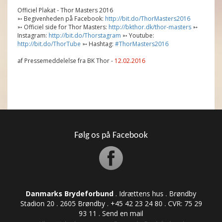
Officiel Plakat - Thor Masters 2016
➳ Begivenheden på Facebook:
http://bit.do/ThorMasters2016
➳ Officiel side for Thor Masters:
http://bkthor.dk/thor-masters
➳
Instagram:
http://bit.do/Thorstagram
➳ Youtube:
http://bit.do/ThorTube
➳ Hashtag:
#ThorMasters2016
af Pressemeddelelse fra BK Thor -
12.02.2016
Følg os på Facebook
Danmarks Brydeforbund
. Idrættens hus . Brøndby
Stadion 20 . 2605 Brøndby . +45 42 23 24 80 . CVR: ​​​​​​75 29
93 11 .
Send en mail