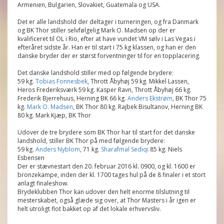
Armenien, Bulgarien, Slovakiet, Guatemala og USA.
Det er alle landshold der deltager i turneringen, og fra Danmark
og BK Thor stiller selvfølgelig Mark O. Madsen op der er
kvalificeret til OL i Rio, efter at have vundet VM sølv i Las Vegas i
efteråret sidste år. Han er til start i 75 kg klassen, og han er den
danske bryder der er størst forventninger til for en topplacering.
Det danske landshold stiller med op følgende brydere:
59 kg.
Tobias Fonnesbek
, Thrott Åbyhøj 59 kg. Mikkel Lassen,
Heros Frederiksværk 59 kg. Kasper Ravn, Thrott Åbyhøj 66 kg.
Frederik Bjerrehuus, Herning BK 66 kg.
Anders Ekstrøm
, BK Thor 75
kg.
Mark O. Madsen
, BK Thor 80 kg. Rajbek Bisultanov, Herning BK
80 kg. Mark Kjæp, BK Thor
Udover de tre brydere som BK Thor har til start for det danske
landshold, stiller BK Thor på med følgende brydere:
59 kg.
Anders Nyblom
, 71 kg.
Sharafmal Sediqi
85 kg. Niels
Esbensen
Der er stævnestart den 20. februar 2016 kl. 0900, og kl. 1600 er
bronzekampe, inden der kl. 1700 tages hul på de 8 finaler i et stort
anlagt finaleshow.
Brydeklubben Thor kan udover den helt enorme tilslutning til
mesterskabet, også glæde sig over, at Thor Masters i år igen er
helt utroligt flot bakket op af det lokale erhvervsliv.