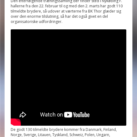
Den efterfølgende træningssamling der finder sted i Nykøbing F.
hallerne fra den 22. februar til og med den 2. marts har godt 110
tilmeldte brydere, så udover at værterne fra BK Thor glæder sig
over den enorme tilslutning, så har det også givet en del
organisatoriske udfordringer.
De godt 130 tilmeldte brydere kommer fra Danmark, Finland,
Norge, Sverige, Litauen, Tyskland, Schweiz, Polen, Ungarn,