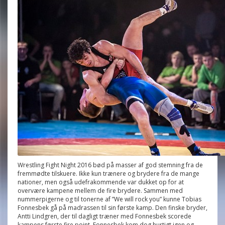
Wrestling Fight Night 2016 bød på masser af god stemning fra de
fremmødte tilskuere. Ikke kun trænere og brydere fra de mange
nationer, men også udefrakommende var dukket op for at
overvære kampene mellem de fire brydere. Sammen med
nummerpigerne og til tonerne af ”We will rock you” kunne Tobias
Fonnesbek gå på madrassen til sin første kamp. Den finske bryder,
Antti Lindgren, der til dagligt træner med Fonnesbek scorede
kampens første fire point. Fonnesbek kom dog hurtigt igen og