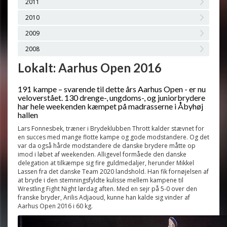
2011
2010
2009
2008
Lokalt: Aarhus Open 2016
191 kampe – svarende til dette års Aarhus Open - er nu
veloverstået. 130 drenge-, ungdoms-, og juniorbrydere
har hele weekenden kæmpet på madrasserne i Åbyhøj
hallen
Lars Fonnesbek, træner i Brydeklubben Thrott kalder stævnet for
en succes med mange flotte kampe og gode modstandere. Og det
var da også hårde modstandere de danske brydere måtte op
imod i løbet af weekenden. Alligevel formåede den danske
delegation at tilkæmpe sig fire guldmedaljer, herunder Mikkel
Lassen fra det danske Team 2020 landshold. Han fik fornøjelsen af
at bryde i den stemningsfyldte kulisse mellem kampene til
Wrestling Fight Night lørdag aften. Med en sejr på 5-0 over den
franske bryder, Arilis Adjaoud, kunne han kalde sig vinder af
Aarhus Open 2016 i 60 kg.