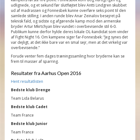
udlignede, og et sekund før slutfløjtet blev Antti Lindgren skubbet
ud af madrassen og Fonnesbek kunne overføre seks point til den
samlede stilling. I anden runde blev Anar Zeinalov besejret på
teknisk fald, og sidste og afgørende kamp mod den armenske
bryder Artur Mkrtchyan blev vundet i overbevisende stil 6-0.
Publikum kunne derfor hylde deres lokale OL-kandidat som vinder
af Fight Night 16. Om kampene siger far-Fonnesbek: ”Jeg synes det
var dejligt, at det ikke bare var en smal sejr, men at det virkelig var
overbevisende.”
Forude venter fem dages træningssamling hvor bryderne kan se
frem til masser af sparring.
Resultater fra Aarhus Open 2016
Hent resultatlisten
Bedste klub Drenge
Team Lida Belarus
Bedste klub
Cadet
Team France
Bedste klub
Junior
Team France