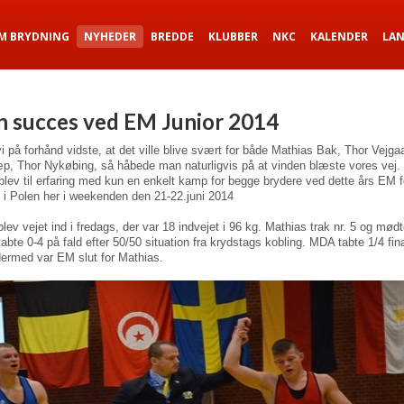
M BRYDNING
NYHEDER
BREDDE
KLUBBER
NKC
KALENDER
LA
n succes ved EM Junior 2014
 på forhånd vidste, at det ville blive svært for både Mathias Bak, Thor Vejga
p, Thor Nykøbing, så håbede man naturligvis på at vinden blæste vores vej.
lev til erfaring med kun en enkelt kamp for begge brydere ved dette års EM for
 i Polen her i weekenden den 21-22.juni 2014
lev vejet ind i fredags, der var 18 indvejet i 96 kg. Mathias trak nr. 5 og mø
abte 0-4 på fald efter 50/50 situation fra krydstags kobling. MDA tabte 1/4 fina
ermed var EM slut for Mathias.