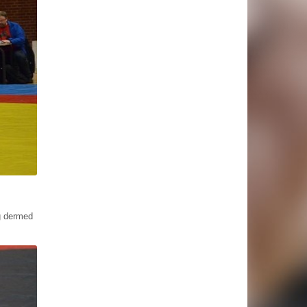
.
g dermed