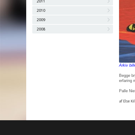
2011
2010
2009
2008
Arkiv bil
Begge bry
erfaring 
Palle Nie
af Else Ki