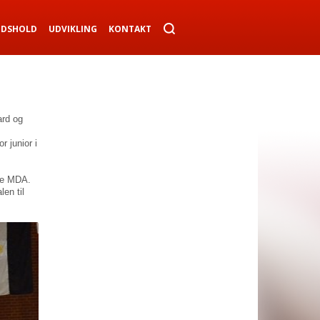
NDSHOLD
UDVIKLING
KONTAKT
ard og
 junior i
dte MDA.
len til