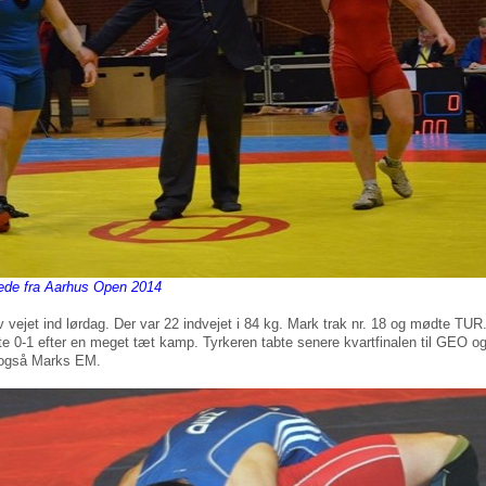
lede fra Aarhus Open 2014
 vejet ind lørdag. Der var 22 indvejet i 84 kg. Mark trak nr. 18 og mødte TUR
te 0-1 efter en meget tæt kamp. Tyrkeren tabte senere kvartfinalen til GEO o
 også Marks EM.