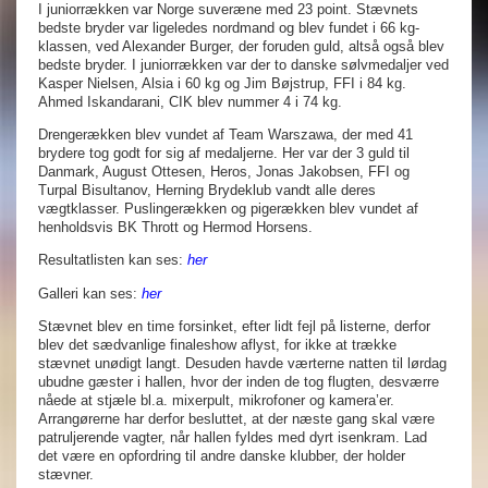
I juniorrækken var Norge suveræne med 23 point. Stævnets
bedste bryder var ligeledes nordmand og blev fundet i 66 kg-
klassen, ved Alexander Burger, der foruden guld, altså også blev
bedste bryder. I juniorrækken var der to danske sølvmedaljer ved
Kasper Nielsen, Alsia i 60 kg og Jim Bøjstrup, FFI i 84 kg.
Ahmed Iskandarani, CIK blev nummer 4 i 74 kg.
Drengerækken blev vundet af Team Warszawa, der med 41
brydere tog godt for sig af medaljerne. Her var der 3 guld til
Danmark, August Ottesen, Heros, Jonas Jakobsen, FFI og
Turpal Bisultanov, Herning Brydeklub vandt alle deres
vægtklasser. Puslingerækken og pigerækken blev vundet af
henholdsvis BK Thrott og Hermod Horsens.
Resultatlisten kan ses:
her
Galleri kan ses:
her
Stævnet blev en time forsinket, efter lidt fejl på listerne, derfor
blev det sædvanlige finaleshow aflyst, for ikke at trække
stævnet unødigt langt. Desuden havde værterne natten til lørdag
ubudne gæster i hallen, hvor der inden de tog flugten, desværre
nåede at stjæle bl.a. mixerpult, mikrofoner og kamera’er.
Arrangørerne har derfor besluttet, at der næste gang skal være
patruljerende vagter, når hallen fyldes med dyrt isenkram. Lad
det være en opfordring til andre danske klubber, der holder
stævner.