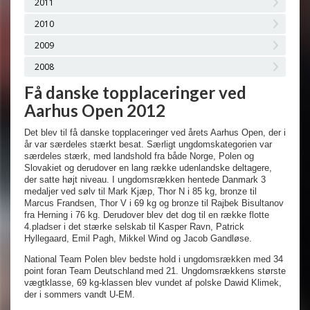
2011
2010
2009
2008
Få danske topplaceringer ved
Aarhus Open 2012
Det blev til få danske topplaceringer ved årets Aarhus Open, der i
år var særdeles stærkt besat. Særligt ungdomskategorien var
særdeles stærk, med landshold fra både Norge, Polen og
Slovakiet og derudover en lang række udenlandske deltagere,
der satte højt niveau. I ungdomsrækken hentede Danmark 3
medaljer ved sølv til Mark Kjæp, Thor N i 85 kg, bronze til
Marcus Frandsen, Thor V i 69 kg og bronze til Rajbek Bisultanov
fra Herning i 76 kg. Derudover blev det dog til en række flotte
4.pladser i det stærke selskab til Kasper Ravn, Patrick
Hyllegaard, Emil Pagh, Mikkel Wind og Jacob Gandløse.
National Team Polen blev bedste hold i ungdomsrækken med 34
point foran Team
Deutschland
med 21. Ungdomsrækkens største
vægtklasse, 69 kg-klassen blev vundet af polske Dawid Klimek,
der i sommers vandt U-EM.