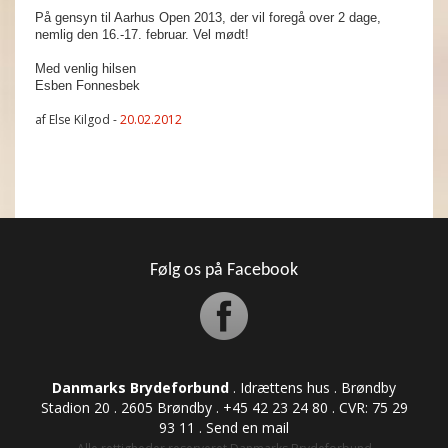
På gensyn til Aarhus Open 2013, der vil foregå over 2 dage,
nemlig den 16.-17. februar. Vel mødt!
Med venlig hilsen
Esben Fonnesbek
af Else Kilgod -
20.02.2012
Følg os på Facebook
Danmarks Brydeforbund
. Idrættens hus . Brøndby
Stadion 20 . 2605 Brøndby . +45 42 23 24 80 . CVR: ​​​​​​75 29
93 11 .
Send en mail