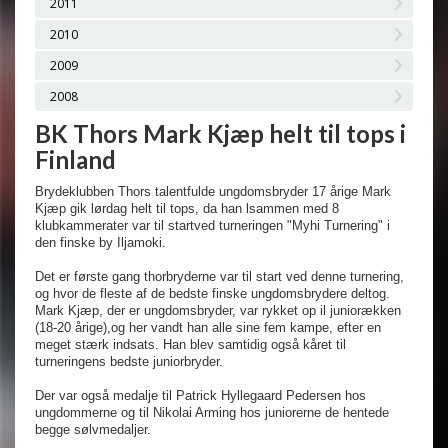
2011
2010
2009
2008
BK Thors Mark Kjæp helt til tops i
Finland
Brydeklubben Thors talentfulde ungdomsbryder 17 årige Mark
Kjæp gik lørdag helt til tops, da han lsammen med 8
klubkammerater var til startved turneringen "Myhi Turnering" i
den finske by Iljamoki.
Det er første gang thorbryderne var til start ved denne turnering,
og hvor de fleste af de bedste finske ungdomsbrydere deltog.
Mark Kjæp, der er ungdomsbryder, var rykket op il juniorækken
(18-20 årige),og her vandt han alle sine fem kampe, efter en
meget stærk indsats. Han blev samtidig også kåret til
turneringens bedste juniorbryder.
Der var også medalje til Patrick Hyllegaard Pedersen hos
ungdommerne og til Nikolai Arming hos juniorerne de hentede
begge sølvmedaljer.