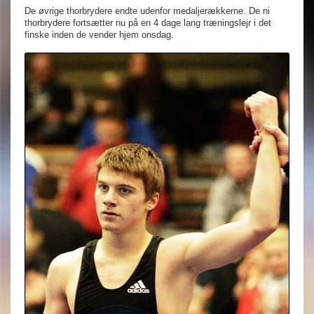
De øvrige thorbrydere endte udenfor medaljerækkerne. De ni
thorbrydere fortsætter nu på en 4 dage lang træningslejr i det
finske inden de vender hjem onsdag.