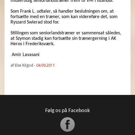
midlertidig seniorlandstræner frem til VM i Istanbul.
Som Frank L. udtaler, så handler beslutningen om, at
fortsætte med en træner, som kan videreføre det, som
Ryszard Swierad stod for.
Stillingen som seniorlandstræner er sammensat således,
at Szymon stadig kan fortsætte sin trænergerning i AK
Heros i Frederiksværk.
Amir Lavasani
af Else Kilgod -
04.09.2011
Følg os på Facebook