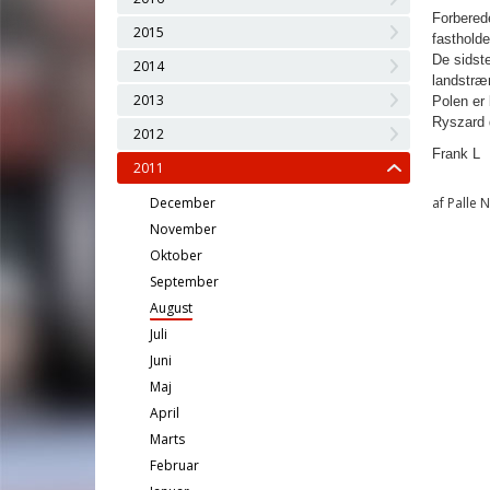
Forberede
2015
fastholde
De sidste
2014
landstræ
2013
Polen er 
Ryszard d
2012
Frank L
2011
December
af Palle N
November
Oktober
September
August
Juli
Juni
Maj
April
Marts
Februar