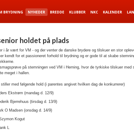
M BRYDNING
NYHEDER
BREDDE
KLUBBER
NKC
KALENDER
LA
enior holdet på plads
er i år vært for VM - og der venter de danske brydere og tilskuer en stor oplev
er kendt for et passioneret forhold til brydning og er gode til at skabe stemnin
ækkerne.
n smagsprøve på stemningen ved VM i Herning, hvor de tyrkiske tilskuer med 
dte meget i hallen.
tiller med følgende hold (i parentes angivet hvilken dag de konkurrerer)
ders Ekstrøm (mandag d. 12/9)
derik Bjerrehuus (tirsdag d. 13/9)
rk O Madsen (onsdag d. 14/9)
 Szymon Kogut
rank L