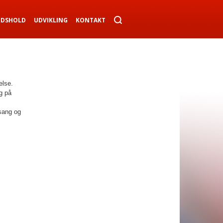
NDSHOLD
UDVIKLING
KONTAKT
else.
g på
sang og