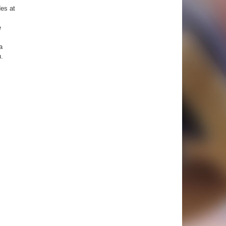
es at
e
a
u.