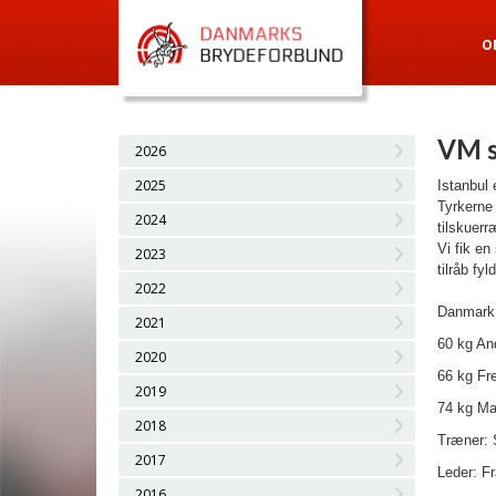
O
VM s
2026
2025
Istanbul 
Tyrkerne 
2024
tilskuerr
Vi fik e
2023
tilråb fyl
2022
Danmark s
2021
60 kg An
2020
66 kg Fre
2019
74 kg Ma
2018
Træner:
2017
Leder: F
2016