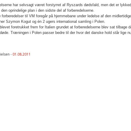
lserne har selvsagt været forstyrret af Ryszards dødsfald, men det er lykked
 den oprindelige plan i den sidste del af forberedelserne.
 forberedelser til VM foregår på hjemmebane under ledelse af den midlertidig
ner Szymon Kogut og én 2 ugers international samling i Polen.
blevet foretrukket frem for Italien grundet at forberedelserne blev sat tilbage d
øde. Træningen i Polen passer bedre til der hvor det danske hold står lige n
ielsen -
01.08.2011