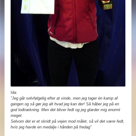
Ida:
”Jeg går selvfølgelig efter at vinde, men jeg tager én kamp af
gangen og så gør jeg alt hvad jeg kan der! Så håber jeg på en
god lodtrækning. Men det bliver fedt og jeg glæder mig enormt
meget.
Selvom det er et skridt på vejen mod målet, så vil det være fedt,
hvis jeg havde en medalje i hånden på fredag”