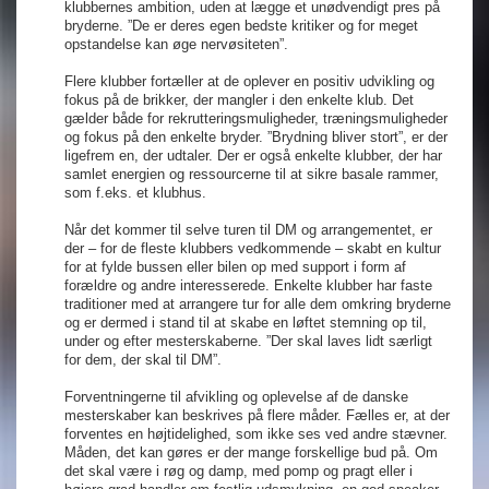
klubbernes ambition, uden at lægge et unødvendigt pres på
bryderne. ”De er deres egen bedste kritiker og for meget
opstandelse kan øge nervøsiteten”.
Flere klubber fortæller at de oplever en positiv udvikling og
fokus på de brikker, der mangler i den enkelte klub. Det
gælder både for rekrutteringsmuligheder, træningsmuligheder
og fokus på den enkelte bryder. ”Brydning bliver stort”, er der
ligefrem en, der udtaler. Der er også enkelte klubber, der har
samlet energien og ressourcerne til at sikre basale rammer,
som f.eks. et klubhus.
Når det kommer til selve turen til DM og arrangementet, er
der – for de fleste klubbers vedkommende – skabt en kultur
for at fylde bussen eller bilen op med support i form af
forældre og andre interesserede. Enkelte klubber har faste
traditioner med at arrangere tur for alle dem omkring bryderne
og er dermed i stand til at skabe en løftet stemning op til,
under og efter mesterskaberne. ”Der skal laves lidt særligt
for dem, der skal til DM”.
Forventningerne til afvikling og oplevelse af de danske
mesterskaber kan beskrives på flere måder. Fælles er, at der
forventes en højtidelighed, som ikke ses ved andre stævner.
Måden, det kan gøres er der mange forskellige bud på. Om
det skal være i røg og damp, med pomp og pragt eller i