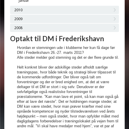
Januar
2010
2009
2008
Optakt til DM i Frederikshavn
Hvordan er stemningen ude i klubberne her kun få dage før
DM i Frederikshavn 26.-27. marts 2011?
Alle steder melder god stemning og det er der flere grunde til.
Helt konkret bliver der adskillige steder afholdt særlige
træningspas, hvor både teknik og strategi bliver tilpasset til
de kommende udfordringer. Der bliver også talt om
forventninger og der er bred enighed om, at det at være
deltager til et DM er stort i sig selv. Derudover er der
selvfølgelige også realistiske forventninger til
præstationerne. ”Kan man lave et point, så kan man også gå
efter at lave det næste”. Det er holdningen mange steder, at
DM kan være stedet, hvor man prøver kræfter med sine
opnåede kompetencer og nyder tilstedeværelsen ved årets
højdepunkt – men også stedet, hvor man opfylder målet med
dagligdagens forberedelser i træningslokalet på vejen frem til
andre mål. ”Vi skal have medaljer med hjem”, var et par af