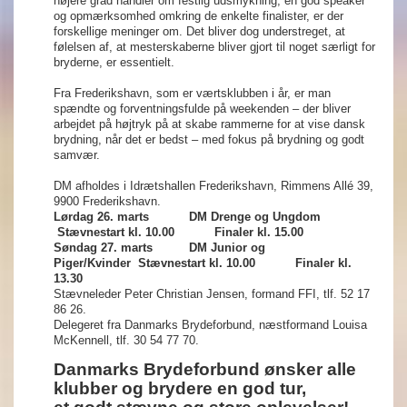
højere grad handler om festlig udsmykning, en god speaker
og opmærksomhed omkring de enkelte finalister, er der
forskellige meninger om. Det bliver dog understreget, at
følelsen af, at mesterskaberne bliver gjort til noget særligt for
bryderne, er essentielt.
Fra Frederikshavn, som er værtsklubben i år, er man
spændte og forventningsfulde på weekenden – der bliver
arbejdet på højtryk på at skabe rammerne for at vise dansk
brydning, når det er bedst – med fokus på brydning og godt
samvær.
DM afholdes i Idrætshallen Frederikshavn, Rimmens Allé 39,
9900 Frederikshavn.
Lørdag 26. marts
DM Drenge og Ungdom
Stævnestart kl. 10.00
Finaler kl. 15.00
Søndag 27. marts
DM Junior og
Piger/Kvinder
Stævnestart kl. 10.00
Finaler kl.
13.30
Stævneleder Peter Christian Jensen, formand FFI, tlf. 52 17
86 26.
Delegeret fra Danmarks Brydeforbund, næstformand Louisa
McKennell, tlf. 30 54 77 70.
Danmarks Brydeforbund ønsker alle
klubber og brydere en god tur,