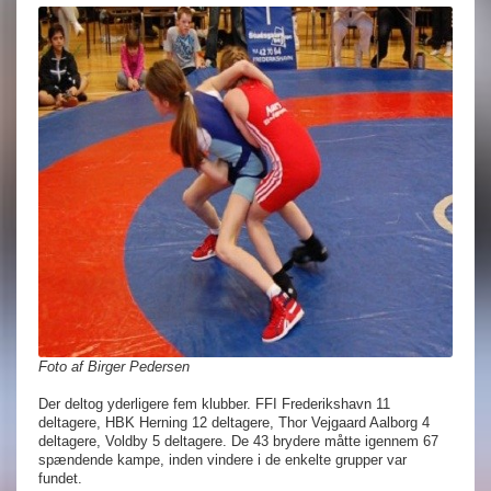
Foto af Birger Pedersen
Der deltog yderligere fem klubber. FFI Frederikshavn 11
deltagere, HBK Herning 12 deltagere, Thor Vejgaard Aalborg 4
deltagere, Voldby 5 deltagere. De 43 brydere måtte igennem 67
spændende kampe, inden vindere i de enkelte grupper var
fundet.