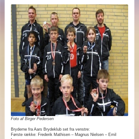
Foto af Birger Pedersen
Bryderne fra Aars Brydeklub set fra venstre:
Første række: Frederik Mathisen – Magnus Nielsen – Emil