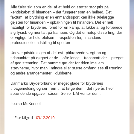
Alle føler sig som en del af et hold og sætter stor pris på
kendskabet til hinanden – det fungerer som en helhed. Det
faktum, at brydning er en enmandssport kan ikke ødelægge
gejsten for hinanden – opbakningen til hinanden. Det er helt
naturligt for bryderne, forud for en kamp, at lukke af og forberede
sig fysisk og mentalt på kampen. Og det er netop disse ting, der
er vigtige for holdfølelsen – respekten for, hinandens
professionelle indstilling til sporten.
Udover påvirkningen af det evt. påkrævede vægttab og
tidspunktet på døgnet er de – ofte lange – transporttider – præget
af god stemning. Det samme gælder for tiden imellem
stævnerne, hvor man i mindre eller større omfang ses til træning
og andre arrangementer i klubberne.
Danmarks Brydeforbund er meget glade for brydernes
tilbagemelding og ser frem til at følge dem i det nye år, hvor
spændende opgaver, såsom Senior EM venter dem.
Louisa McKennell
af Else Kilgod -
03.12.2010