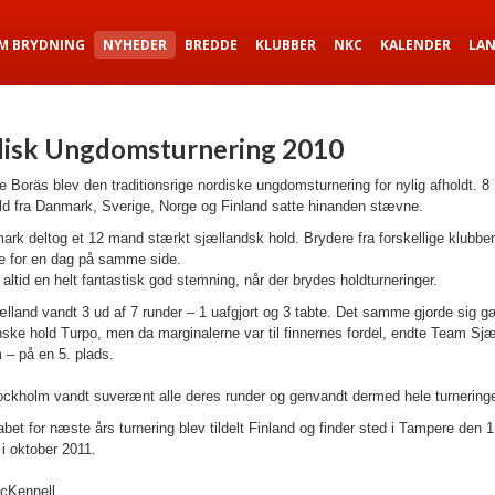
M BRYDNING
NYHEDER
BREDDE
KLUBBER
NKC
KALENDER
LA
isk Ungdomsturnering 2010
 Boräs blev den traditionsrige nordiske ungdomsturnering for nylig afholdt. 8
ld fra Danmark, Sverige, Norge og Finland satte hinanden stævne.
rk deltog et 12 mand stærkt sjællandsk hold. Brydere fra forskellige klubber
for en dag på samme side.
 altid en helt fantastisk god stemning, når der brydes holdturneringer.
lland vandt 3 ud af 7 runder – 1 uafgjort og 3 tabte. Det samme gjorde sig 
inske hold Turpo, men da marginalerne var til finnernes fordel, endte Team Sjæ
 – på en 5. plads.
ckholm vandt suverænt alle deres runder og genvandt dermed hele turnering
et for næste års turnering blev tildelt Finland og finder sted i Tampere den 1
i oktober 2011.
cKennell