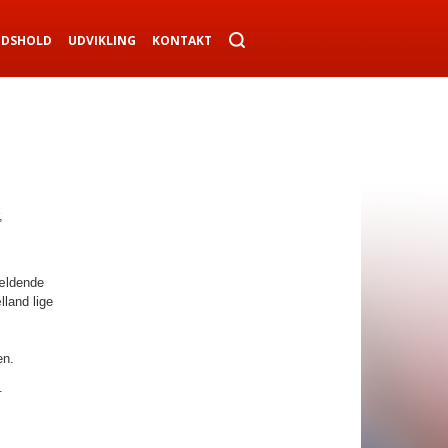
NDSHOLD
UDVIKLING
KONTAKT
,
gældende
lland lige
en.
.