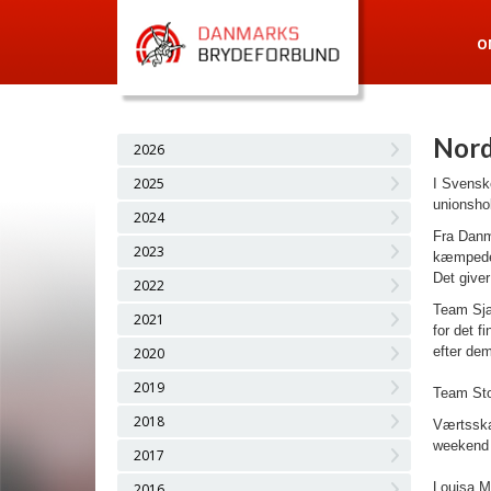
O
Nord
2026
2025
I Svenske
unionsho
2024
Fra Danma
2023
kæmpede 
Det giver
2022
Team Sjæ
2021
for det f
efter dem
2020
2019
Team Sto
2018
Værtsskab
weekend 
2017
Louisa M
2016