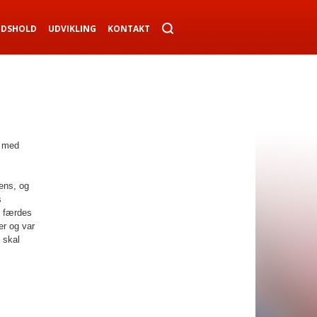
NDSHOLD
UDVIKLING
KONTAKT
n med
ens, og
s
n færdes
er og var
 skal