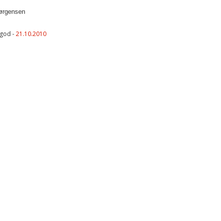
ørgensen
lgod -
21.10.2010