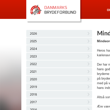
O
Min
2026
2025
Mindeor
2024
Heros ha
kælenavn
2023
2022
Der har 
hans gode
2021
bryderne
på brydem
2020
med på vo
2019
hans ind
2018
Altså som
2017
Ære være
2016