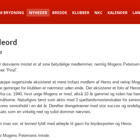
M BRYDNING
NYHEDER
BREDDE
KLUBBER
NKC
KALENDER
LA
deord
d
r desværre mistet et af sine betydelige medlemmer, nemlig Mogens Peterse
et ”Pind”.
næppe nogensinde eksisteret et mere trofast medlem af Heros end netop Mog
 gerninger for klubben er nærmest uden ende. Der eksisterer et foto af Hero
 fra ca. 1940, hvor unge Mogens er med, altså 10 år gammel og siden har ha
åtterne. Naturligvis først som aktiv med 3 sjællandsmesterskaber for senior
res seniorhold i en del år. Derefter drengetræner med stor succes og endelig
sats som en virkelig reel og solid dommer nævnes.
 man ser, et levned fyldt med arbejde til gavn for brydesporten og Heros.
 Mogens Petersens minde.