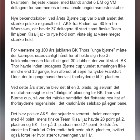
kvaliteten i højeste klasse, med blandt andet 6 EM og VM
deltagere for sommerens internationale ungdomsmesterskaber.
Nye bekendtskaber
ved årets Bjørne cup var blandt andet det
stærke polske regionalhold - AKS fra Radom ca. 80 km fra
Warszawa, der havde 37 deltagere til start samt finske Team
Ilmajoen Kisailijat - to nye hold som viste sig at være meget
stærke hold.
For værterne og 100 års jubilaren BK Thors "unge bjørne" måtte
der kæmpes usædvanligt hårdt for at holde sig i top 3 i
holdkonkurrencen blandt de godt 30 klubber, der var til start. BK
Thor havde inden lørdagens Bjørne cup vundet turneringen ikke
mindre end 13 gange, kun afbrudt af sejre fra tyske Frankfurt
Oder, der to gange havde henvist thorbryderne til 2. pladsen.
Ved dette års stævne blev det til en 3. plads, og selvom det
resultatmæssigt er den "dårligste" placering for BK Thor ved
Bjørne cup, så var det måske samtidigt det flotteste resultat af
thorbryderne nogensinde i det knaldhårde selskab på egen bane.
Det blev polske AKS, der sejrede suverænt i holdturneringen
med 44 point, mens finske Team Kisailijat havde 28 point på 2.
pladsen og BK Thor på 3. pladsen med 27 point. Sidste års
vinder fra Frankfurt Oder endte helt nede på 6. pladsen, hvilket
også fortæller hvor stærk turneringen var i år.