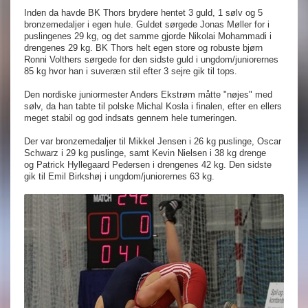
Inden da havde BK Thors brydere hentet 3 guld, 1 sølv og 5
bronzemedaljer i egen hule. Guldet sørgede Jonas Møller for i
puslingenes 29 kg, og det samme gjorde Nikolai Mohammadi i
drengenes 29 kg. BK Thors helt egen store og robuste bjørn
Ronni Volthers sørgede for den sidste guld i ungdom/juniorernes
85 kg hvor han i suveræn stil efter 3 sejre gik til tops.
Den nordiske juniormester Anders Ekstrøm måtte "nøjes" med
sølv, da han tabte til polske
Michal
Kosla i finalen, efter en ellers
meget stabil og god indsats gennem hele turneringen.
Der var bronzemedaljer til Mikkel Jensen i 26 kg puslinge, Oscar
Schwarz i 29 kg puslinge, samt Kevin Nielsen i 38 kg drenge
og Patrick Hyllegaard Pedersen i drengenes 42 kg. Den sidste
gik til Emil Birkshøj i ungdom/juniorernes 63 kg.