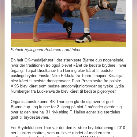
Patrick Hyllegaard Pedersen i rød trikot
En helt OK-medaljehøst i det stærkeste Bjørne cup nogensinde,
hvor der traditionen tro også blevet kåret de bedste brydere i hver
årgang. Turpal Bisultanov fra Herning blev kåret til bedste
puslingebryder. Finske Niko Erkkula fra Team Ilmajoen Kisailijat
blev kåret til bedste drengebryder. Piotr Przepiorska fra polske
AKS blev kåret som bedste ungdom/juniorbryder og tyske Lydia
Nürnberger fra Lückenwalde blev kåret til bedste pigebryder.
Organisatorisk kunne BK Thor igen glæde sig over et godt
Bjørne cup - og kunne for 2. gang på blot 2 måneder glæde sig
over at den nye hal 3 i Nykøbing F. Hallen egner sig særdeles
godt til brydestævner.
For Brydeklubben Thor var det den 5. store brydeturnering i 2010
her i jubilæumsåret, som nu bliver rundet af med en stor