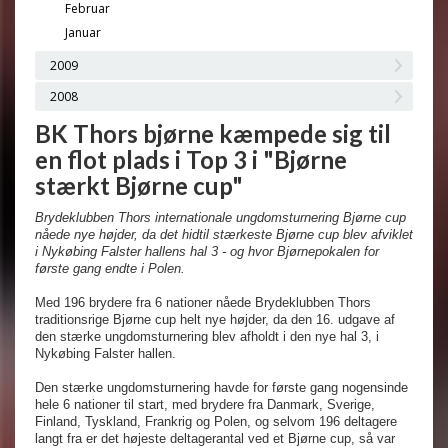
Februar
Januar
2009
2008
BK Thors bjørne kæmpede sig til
en flot plads i Top 3 i "Bjørne
stærkt Bjørne cup"
Brydeklubben Thors internationale ungdomsturnering Bjørne cup
nåede nye højder, da det hidtil stærkeste Bjørne cup blev afviklet
i Nykøbing Falster hallens hal 3 - og hvor Bjørnepokalen for
første gang endte i Polen.
Med 196 brydere fra 6 nationer nåede Brydeklubben Thors
traditionsrige Bjørne cup helt nye højder, da den 16. udgave af
den stærke ungdomsturnering blev afholdt i den nye hal 3, i
Nykøbing Falster hallen.
Den stærke ungdomsturnering havde for første gang nogensinde
hele 6 nationer til start, med brydere fra Danmark, Sverige,
Finland, Tyskland, Frankrig og Polen, og selvom 196 deltagere
langt fra er det højeste deltagerantal ved et Bjørne cup, så var