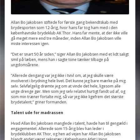
Allan Bo Jakobsen stiftede for første gang bekendtskab med
brydesporten som 12-årig, hvor hans far tog ham med i den
københavnske brydeklub AK Thor. Hans far mente, at der ikke ville
gå meget mere end tre måneder, inden Allan Bo Jakobsen ville
miste interessen igen.
”Det er snart 50 år siden,” siger Allan Bo Jakobsen med et lidt saligt
smil på læben, mens han i sagte tone tænker tilbage på
ungdomsårene.
”Allerede dengang var jeg ikke i tvivl om, at jeg skulle være
involveret i brydning hele livet. Det kunne jeg bare mærke på mig
selv. Selvfølgelig drømte jeg om at vinde det hele, ligesom alle
unge drenge gør. Men som jeg selv relativt hurtigt fandt ud af, og
som min træner fortalte mig, så var jeg ikke ligefrem det største
brydetalent,” griner formanden.
Talent ude for madrassen
Hvad Allan Bo Jakobsen manglede i talent, havde han til gengæld i
engagementet. Allerede som 15-årig blev han leder i
brydeklubben AK Thor, og hen ad vejen har Allan Bo Jakobsen
blandt andet været sekretær i Københavns Atlet Union,