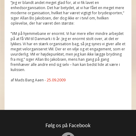
”Jeg er blandt andet meget glad for, at vi fik lavet en
enhedsorganisation. Det har betydet, at vi har fået en meget mere
moderne organisation, hvilket har været vigtigt for brydesporten,”
siger Allan Bo Jakobsen, der dog ikke er i tvivl om, hvilken
oplevelse, der har været den største:
”VM på hjemmebane er enormt. Vi har mere eller mindre arbejdet
på at få VM til Danmark i ti år. Jeg er enormt stolt over, at det er
lykkes. Vi har en stærk organisation bag, så jeg synes vi giver alle et
meget velorganiseret VM. Der er en vilje og et engagement, som er
uvurderlig. VM er højdepunktet, men jeg kan ikke lægge brydning
fra mig,” siger Allan Bo Jakobsen, mens han gang på gang
fremhæver alle andre end sig selv – han kan bedst lide at være i
kulissen.
af Mads Bang Aaen -
25.09.2009
Følg os på Facebook