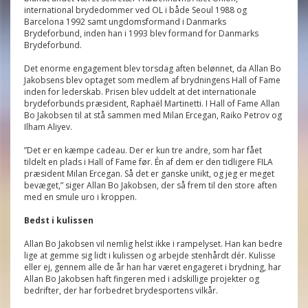
international brydedommer ved OL i både Seoul 1988 og
Barcelona 1992 samt ungdomsformand i Danmarks
Brydeforbund, inden han i 1993 blev formand for Danmarks
Brydeforbund.
Det enorme engagement blev torsdag aften belønnet, da Allan Bo
Jakobsens blev optaget som medlem af brydningens Hall of Fame
inden for lederskab. Prisen blev uddelt at det internationale
brydeforbunds præsident, Raphaël Martinetti. I Hall of Fame Allan
Bo Jakobsen til at stå sammen med Milan Ercegan, Raiko Petrov og
Ilham Aliyev.
”Det er en kæmpe cadeau. Der er kun tre andre, som har fået
tildelt en plads i Hall of Fame før. Én af dem er den tidligere FILA
præsident Milan Ercegan. Så det er ganske unikt, og jeg er meget
bevæget,” siger Allan Bo Jakobsen, der så frem til den store aften
med en smule uro i kroppen.
Bedst i kulissen
Allan Bo Jakobsen vil nemlig helst ikke i rampelyset. Han kan bedre
lige at gemme sig lidt i kulissen og arbejde stenhårdt dér. Kulisse
eller ej, gennem alle de år han har været engageret i brydning, har
Allan Bo Jakobsen haft fingeren med i adskillige projekter og
bedrifter, der har forbedret brydesportens vilkår.