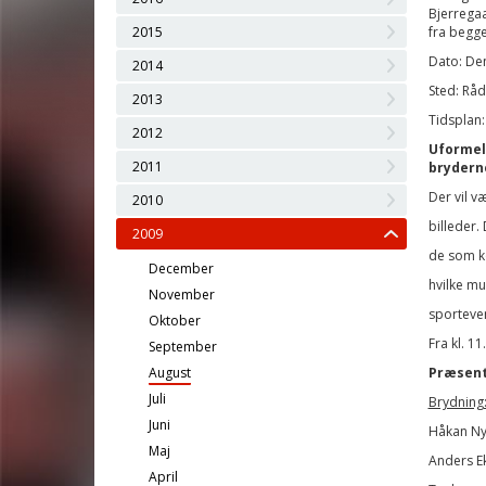
Bjerregaa
2015
fra begg
Dato: Den
2014
Sted: Rå
2013
Tidsplan: 
2012
Uformel
2011
brydern
Der vil v
2010
billeder.
2009
de som k
December
hvilke mu
November
sporteven
Oktober
Fra kl. 11
September
August
Præsenta
Juli
Brydning
Juni
Håkan Ny
Maj
Anders E
April