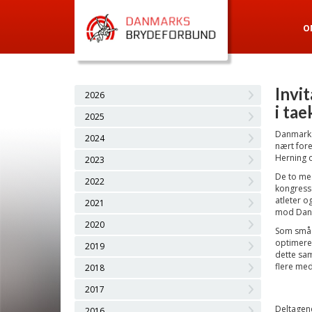
O
Invi
2026
i ta
2025
Danmarks
2024
nært fore
Herning 
2023
De to mes
2022
kongresse
atleter o
2021
mod Danma
2020
Som små 
optimere 
2019
dette sam
flere med
2018
2017
Deltagend
2016