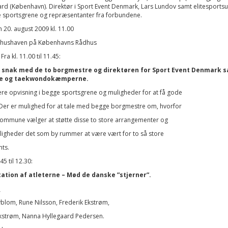
rd (København). Direktør i Sport Event Denmark, Lars Lundov samt elitesport
e sportsgrene og repræsentanter fra forbundene.
 20. august 2009 kl. 11.00
dhushaven på Københavns Rådhus
Fra kl. 11.00 til 11.45:
 snak med de to borgmestre og direktøren for Sport Event Denmark 
e og taekwondokæmperne.
ære opvisning i begge sportsgrene og muligheder for at få gode
 Der er mulighed for at tale med begge borgmestre om, hvorfor
ommune vælger at støtte disse to store arrangementer og
ligheder det som by rummer at være vært for to så store
ts.
.45 til 12.30:
tion af atleterne – Mød de danske ”stjerner”.
:
blom, Rune Nilsson, Frederik Ekstrøm,
kstrøm, Nanna Hyllegaard Pedersen.