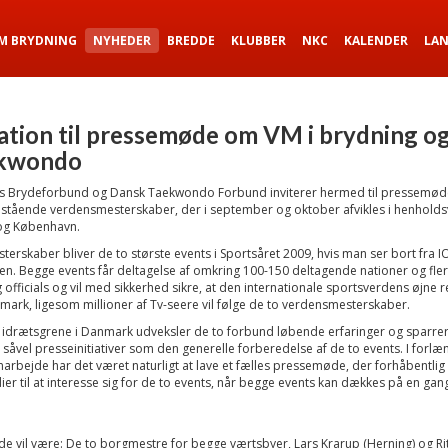
M BRYDNING
NYHEDER
BREDDE
KLUBBER
NKC
KALENDER
LA
tation til pressemøde om VM i brydning 
ekwondo
 Brydeforbund og Dansk Taekwondo Forbund inviterer hermed til pressemø
stående verdensmesterskaber, der i september og oktober afvikles i henholds
og København.
terskaber bliver de to største events i Sportsåret 2009, hvis man ser bort fra I
n. Begge events får deltagelse af omkring 100-150 deltagende nationer og fler
g officials og vil med sikkerhed sikre, at den internationale sportsverdens øjne r
rk, ligesom millioner af Tv-seere vil følge de to verdensmesterskaber.
idrætsgrene i Danmark udveksler de to forbund løbende erfaringer og sparrer 
såvel presseinitiativer som den generelle forberedelse af de to events. I forlæ
arbejde har det været naturligt at lave et fælles pressemøde, der forhåbentlig 
ier til at interesse sig for de to events, når begge events kan dækkes på en gang
e vil være: De to borgmestre for begge værtsbyer, Lars Krarup (Herning) og Rit