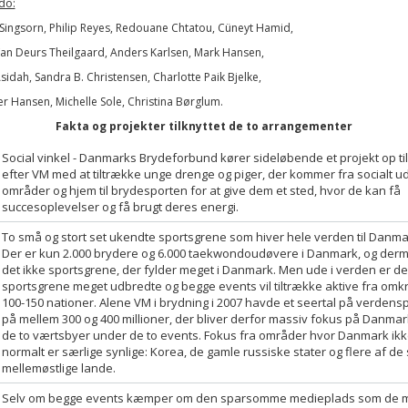
do:
Singsorn, Philip Reyes, Redouane Chtatou, Cüneyt Hamid,
an Deurs Theilgaard, Anders Karlsen, Mark Hansen,
sidah, Sandra B. Christensen, Charlotte Paik Bjelke,
er Hansen, Michelle Sole, Christina Børglum.
Fakta og projekter tilknyttet de to arrangementer
Social vinkel - Danmarks Brydeforbund kører sideløbende et projekt op til
efter VM med at tiltrække unge drenge og piger, der kommer fra socialt u
områder og hjem til brydesporten for at give dem et sted, hvor de kan få
succesoplevelser og få brugt deres energi.
To små og stort set ukendte sportsgrene som hiver hele verden til Danma
Der er kun 2.000 brydere og 6.000 taekwondoudøvere i Danmark, og der
det ikke sportsgrene, der fylder meget i Danmark. Men ude i verden er de
sportsgrene meget udbredte og begge events vil tiltrække aktive fra omkr
100-150 nationer. Alene VM i brydning i 2007 havde et seertal på verdens
på mellem 300 og 400 millioner, der bliver derfor massiv fokus på Danmar
de to værtsbyer under de to events. Fokus fra områder hvor Danmark ik
normalt er særlige synlige: Korea, de gamle russiske stater og flere af de 
mellemøstlige lande.
Selv om begge events kæmper om den sparsomme medieplads som de 