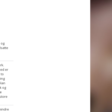
 og
dsatte
rk.
med er
 to
ing
plan
k og
ke
store
mindre