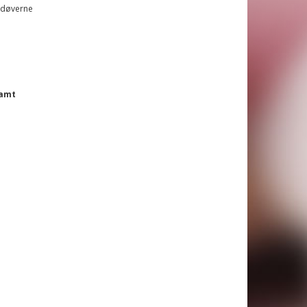
sudøverne
samt