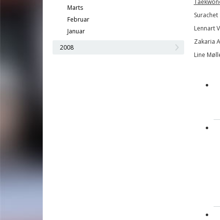
Taekwon
Marts
Surachet 
Februar
Lennart V
Januar
Zakaria A
2008
Line Møll