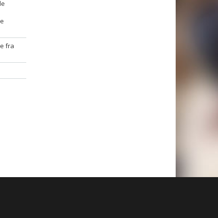
le
de
e fra