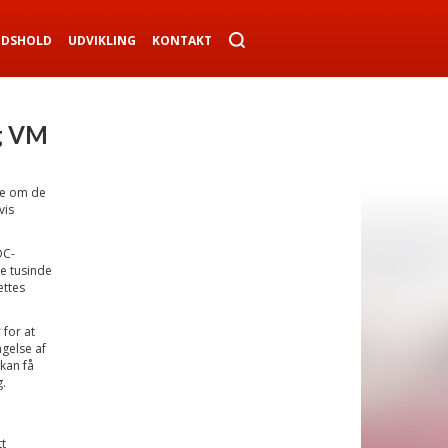
NDSHOLD
UDVIKLING
KONTAKT
og VM
de om de
vis
OC-
e tusinde
ettes
for at
ngelse af
kan få
.
t