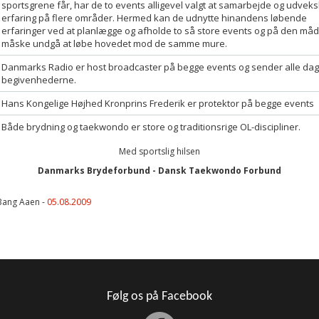
sportsgrene får, har de to events alligevel valgt at samarbejde og udveks
erfaring på flere områder. Hermed kan de udnytte hinandens løbende
erfaringer ved at planlægge og afholde to så store events og på den må
måske undgå at løbe hovedet mod de samme mure.
Danmarks Radio er host broadcaster på begge events og sender alle dag
begivenhederne.
Hans Kongelige Højhed Kronprins Frederik er protektor på begge events
Både brydning og taekwondo er store og traditionsrige OL-discipliner.
Med sportslig hilsen
Danmarks Brydeforbund - Dansk Taekwondo Forbund
Bang Aaen -
05.08.2009
Følg os på Facebook